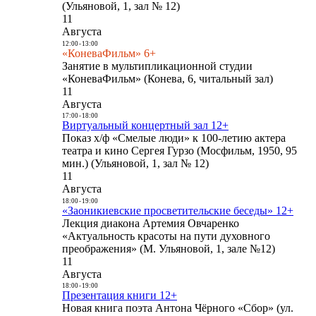
(Ульяновой, 1, зал № 12)
11
Августа
12:00
-
13:00
«КоневаФильм» 6+
Занятие в мультипликационной студии
«КоневаФильм» (Конева, 6, читальный зал)
11
Августа
17:00
-
18:00
Виртуальный концертный зал 12+
Показ х/ф «Смелые люди» к 100-летию актера
театра и кино Сергея Гурзо (Мосфильм, 1950, 95
мин.) (Ульяновой, 1, зал № 12)
11
Августа
18:00
-
19:00
«Заоникиевские просветительские беседы» 12+
Лекция диакона Артемия Овчаренко
«Актуальность красоты на пути духовного
преображения» (М. Ульяновой, 1, зале №12)
11
Августа
18:00
-
19:00
Презентация книги 12+
Новая книга поэта Антона Чёрного «Сбор» (ул.