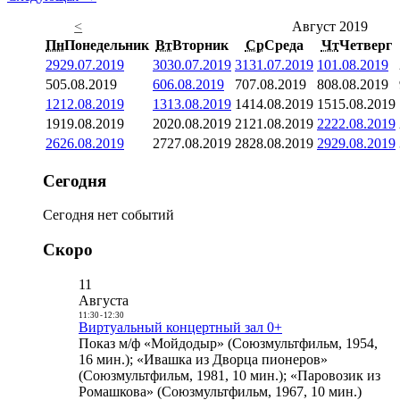
<
Август 2019
Пн
Понедельник
Вт
Вторник
Ср
Среда
Чт
Четверг
29
29.07.2019
30
30.07.2019
31
31.07.2019
1
01.08.2019
5
05.08.2019
6
06.08.2019
7
07.08.2019
8
08.08.2019
12
12.08.2019
13
13.08.2019
14
14.08.2019
15
15.08.2019
19
19.08.2019
20
20.08.2019
21
21.08.2019
22
22.08.2019
26
26.08.2019
27
27.08.2019
28
28.08.2019
29
29.08.2019
Сегодня
Сегодня нет событий
Скоро
11
Августа
11:30
-
12:30
Виртуальный концертный зал 0+
Показ м/ф «Мойдодыр» (Союзмультфильм, 1954,
16 мин.); «Ивашка из Дворца пионеров»
(Союзмультфильм, 1981, 10 мин.); «Паровозик из
Ромашкова» (Союзмультфильм, 1967, 10 мин.)