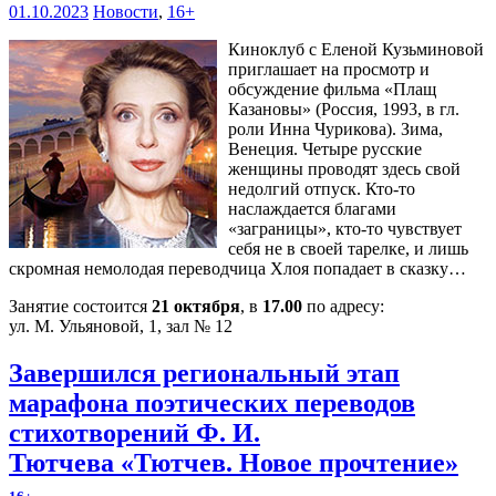
01.10.2023
Новости
,
16+
Киноклуб с Еленой Кузьминовой
приглашает на просмотр и
обсуждение фильма «Плащ
Казановы» (Россия, 1993, в гл.
роли Инна Чурикова). Зима,
Венеция. Четыре русские
женщины проводят здесь свой
недолгий отпуск. Кто-то
наслаждается благами
«заграницы», кто-то чувствует
себя не в своей тарелке, и лишь
скромная немолодая переводчица Хлоя попадает в сказку…
Занятие состоится
21 октября
, в
17.00
по адресу:
ул. М. Ульяновой, 1, зал № 12
Завершился региональный этап
марафона поэтических переводов
стихотворений Ф. И.
Тютчева «Тютчев. Новое прочтение»