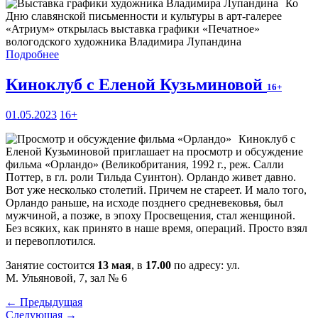
Ко
Дню славянской письменности и культуры в арт-галерее
«Атриум» открылась выставка графики «Печатное»
вологодского художника Владимира Лупандина
Подробнее
Киноклуб с Еленой Кузьминовой
16+
01.05.2023
16+
Киноклуб с
Еленой Кузьминовой приглашает на просмотр и обсуждение
фильма «Орландо» (Великобритания, 1992 г., реж. Салли
Поттер, в гл. роли Тильда Суинтон). Орландо живет давно.
Вот уже несколько столетий. Причем не стареет. И мало того,
Орландо раньше, на исходе позднего средневековья, был
мужчиной, а позже, в эпоху Просвещения, стал женщиной.
Без всяких, как принято в наше время, операций. Просто взял
и перевоплотился.
Занятие состоится
13 мая
, в
17.00
по адресу: ул.
М. Ульяновой, 7, зал № 6
← Предыдущая
Следующая →