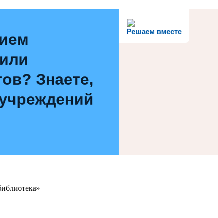
Решаем вместе
нием
 или
ов? Знаете,
 учреждений
библиотека»