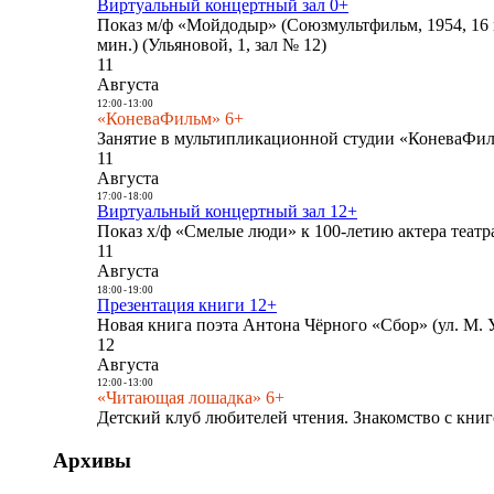
Виртуальный концертный зал 0+
Показ м/ф «Мойдодыр» (Союзмультфильм, 1954, 16 
мин.) (Ульяновой, 1, зал № 12)
11
Августа
12:00
-
13:00
«КоневаФильм» 6+
Занятие в мультипликационной студии «КоневаФиль
11
Августа
17:00
-
18:00
Виртуальный концертный зал 12+
Показ х/ф «Смелые люди» к 100-летию актера театра
11
Августа
18:00
-
19:00
Презентация книги 12+
Новая книга поэта Антона Чёрного «Сбор» (ул. М. У
12
Августа
12:00
-
13:00
«Читающая лошадка» 6+
Детский клуб любителей чтения. Знакомство с книг
Архивы