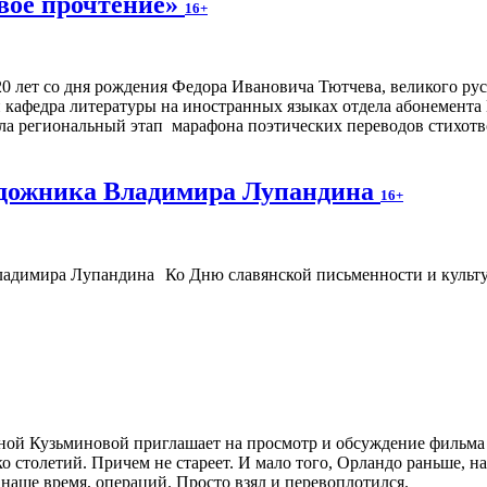
вое прочтение»
16+
20 лет со дня рождения Федора Ивановича Тютчева, великого рус
кафедра литературы на иностранных языках отдела абонемента
ла региональный этап марафона поэтических переводов стихотв
удожника Владимира Лупандина
16+
Ко Дню славянской письменности и культу
ой Кузьминовой приглашает на просмотр и обсуждение фильма «О
 столетий. Причем не стареет. И мало того, Орландо раньше, на
 наше время, операций. Просто взял и перевоплотился.