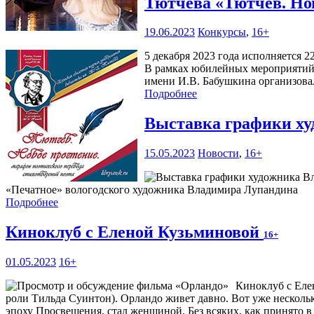
Тютчева «Тютчев. Но
19.06.2023
Конкурсы
,
16+
5 декабря 2023 года исполняется 2
В рамках юбилейных мероприятий 
имени И.В. Бабушкина организова
Подробнее
Выставка графики х
15.05.2023
Новости
,
16+
«Печатное» вологодского художника Владимира Лупандина
Подробнее
Киноклуб с Еленой Кузьминовой
16+
01.05.2023
16+
Киноклуб с Елен
роли Тильда Суинтон). Орландо живет давно. Вот уже несколько
эпоху Просвещения, стал женщиной. Без всяких, как принято в