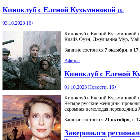
Киноклуб с Еленой Кузьминовой
16+
03.10.2023
16+
Киноклуб с Еленой Кузьминовой пр
Клайв Оуэн, Джулианна Мур, Май
Занятие состоится
7 октября
, в
17
Афиша
Киноклуб с Еленой К
01.10.2023
Новости
,
16+
Киноклуб с Еленой Кузьминовой пр
Четыре русские женщины проводят з
скромная немолодая переводчица 
Занятие состоится
21 октября
, в
1
Завершился регионал