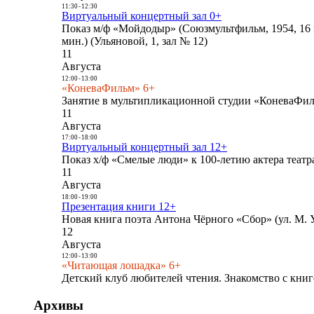
11:30
-
12:30
Виртуальный концертный зал 0+
Показ м/ф «Мойдодыр» (Союзмультфильм, 1954, 16 
мин.) (Ульяновой, 1, зал № 12)
11
Августа
12:00
-
13:00
«КоневаФильм» 6+
Занятие в мультипликационной студии «КоневаФиль
11
Августа
17:00
-
18:00
Виртуальный концертный зал 12+
Показ х/ф «Смелые люди» к 100-летию актера театра
11
Августа
18:00
-
19:00
Презентация книги 12+
Новая книга поэта Антона Чёрного «Сбор» (ул. М. У
12
Августа
12:00
-
13:00
«Читающая лошадка» 6+
Детский клуб любителей чтения. Знакомство с книг
Архивы