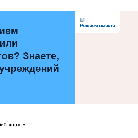
Решаем вместе
нием
 или
ов? Знаете,
 учреждений
библиотека»