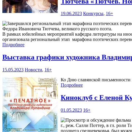
Тютчева «Тютчев. Но
19.06.2023
Конкурсы
,
16+
Федора Ивановича Тютчева, великого русского поэта.
В рамках юбилейных мероприятий кафедра литературы на инос
организовала региональный этап марафона поэтических перев
Подробнее
Выставка графики художника Владими
15.05.2023
Новости
,
16+
Ко Дню славянской письменности 
Подробнее
Киноклуб с Еленой К
01.05.2023
16+
г., реж. Салли Поттер, в гл. роли
позднего средневековья, был мужчи