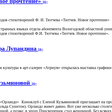
вое прочтение»
16+
транных языках отдела абонемента Вологодской областной уни
одов стихотворений Ф.И. Тютчева «Тютчев. Новое прочтение».
ра Лупандина
16+
и культуры в арт-галерее «Атриум» открылась выставка график
узьминовой
16+
Киноклуб с Еленой Кузьминовой приглашает на про
 Тильда Суинтон). Орландо живет давно. Вот уже несколько столет
ной, а позже, в эпоху Просвещения, стал женщиной. Без всяких,