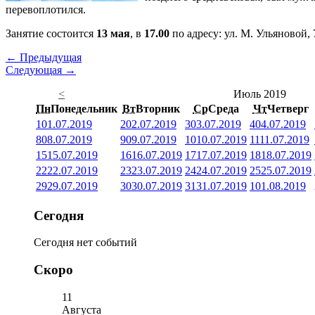
перевоплотился.
Занятие состоится
13 мая
, в
17.00
по адресу: ул. М. Ульяновой, 
← Предыдущая
Следующая →
<
Июль 2019
Пн
Понедельник
Вт
Вторник
Ср
Среда
Чт
Четверг
1
01.07.2019
2
02.07.2019
3
03.07.2019
4
04.07.2019
8
08.07.2019
9
09.07.2019
10
10.07.2019
11
11.07.2019
15
15.07.2019
16
16.07.2019
17
17.07.2019
18
18.07.2019
22
22.07.2019
23
23.07.2019
24
24.07.2019
25
25.07.2019
29
29.07.2019
30
30.07.2019
31
31.07.2019
1
01.08.2019
Сегодня
Сегодня нет событий
Скоро
11
Августа