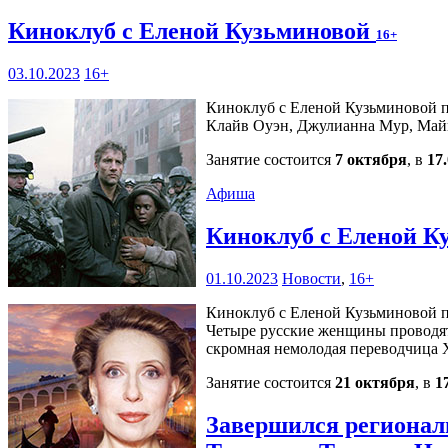
Киноклуб с Еленой Кузьминовой
16+
03.10.2023
16+
Киноклуб с Еленой Кузьминовой пр
Клайв Оуэн, Джулианна Мур, Май
Занятие состоится
7 октября
, в
17
Афиша
Киноклуб с Еленой К
01.10.2023
Новости
,
16+
Киноклуб с Еленой Кузьминовой пр
Четыре русские женщины проводят з
скромная немолодая переводчица 
Занятие состоится
21 октября
, в
1
Завершился регионал