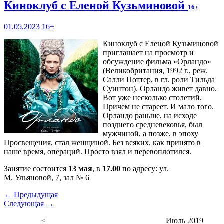
Киноклуб с Еленой Кузьминовой
16+
01.05.2023
16+
Киноклуб с Еленой Кузьминовой
приглашает на просмотр и
обсуждение фильма «Орландо»
(Великобритания, 1992 г., реж.
Салли Поттер, в гл. роли Тильда
Суинтон). Орландо живет давно.
Вот уже несколько столетий.
Причем не стареет. И мало того,
Орландо раньше, на исходе
позднего средневековья, был
мужчиной, а позже, в эпоху
Просвещения, стал женщиной. Без всяких, как принято в
наше время, операций. Просто взял и перевоплотился.
Занятие состоится
13 мая
, в
17.00
по адресу: ул.
М. Ульяновой, 7, зал № 6
← Предыдущая
Следующая →
<
Июль 2019