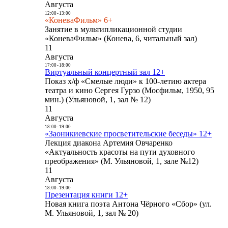
Августа
12:00
-
13:00
«КоневаФильм» 6+
Занятие в мультипликационной студии
«КоневаФильм» (Конева, 6, читальный зал)
11
Августа
17:00
-
18:00
Виртуальный концертный зал 12+
Показ х/ф «Смелые люди» к 100-летию актера
театра и кино Сергея Гурзо (Мосфильм, 1950, 95
мин.) (Ульяновой, 1, зал № 12)
11
Августа
18:00
-
19:00
«Заоникиевские просветительские беседы» 12+
Лекция диакона Артемия Овчаренко
«Актуальность красоты на пути духовного
преображения» (М. Ульяновой, 1, зале №12)
11
Августа
18:00
-
19:00
Презентация книги 12+
Новая книга поэта Антона Чёрного «Сбор» (ул.
М. Ульяновой, 1, зал № 20)