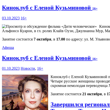
Киноклуб с Еленой Кузьминовой
16+
03.10.2023
16+
Кинок
Альфонсо Куарон, в гл. ролях Клайв Оуэн, Джулианна Мур, Ма
Занятие состоится
7 октября
, в
17.00
по адресу: ул. М. Ульяново
Афиша
Киноклуб с Еленой Кузьминовой
16+
01.10.2023
Новости
,
16+
Киноклуб с Еленой Кузьминовой пр
Четыре русские женщины проводят з
скромная немолодая переводчица 
Занятие состоится
21 октября
, в
1
Завершился регионал