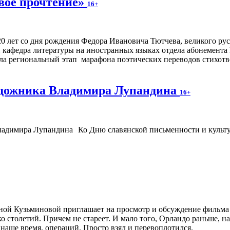
вое прочтение»
16+
20 лет со дня рождения Федора Ивановича Тютчева, великого рус
кафедра литературы на иностранных языках отдела абонемента
ла региональный этап марафона поэтических переводов стихотв
удожника Владимира Лупандина
16+
Ко Дню славянской письменности и культу
ой Кузьминовой приглашает на просмотр и обсуждение фильма «О
 столетий. Причем не стареет. И мало того, Орландо раньше, на
 наше время, операций. Просто взял и перевоплотился.