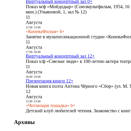
Виртуальный концертный зал 0+
Показ м/ф «Мойдодыр» (Союзмультфильм, 1954, 16 
мин.) (Ульяновой, 1, зал № 12)
11
Августа
12:00
-
13:00
«КоневаФильм» 6+
Занятие в мультипликационной студии «КоневаФиль
11
Августа
17:00
-
18:00
Виртуальный концертный зал 12+
Показ х/ф «Смелые люди» к 100-летию актера театра
11
Августа
18:00
-
19:00
Презентация книги 12+
Новая книга поэта Антона Чёрного «Сбор» (ул. М. У
12
Августа
12:00
-
13:00
«Читающая лошадка» 6+
Детский клуб любителей чтения. Знакомство с книг
Архивы