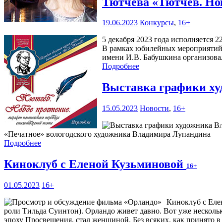
Тютчева «Тютчев. Но
19.06.2023
Конкурсы
,
16+
5 декабря 2023 года исполняется 2
В рамках юбилейных мероприятий 
имени И.В. Бабушкина организова
Подробнее
Выставка графики х
15.05.2023
Новости
,
16+
«Печатное» вологодского художника Владимира Лупандина
Подробнее
Киноклуб с Еленой Кузьминовой
16+
01.05.2023
16+
Киноклуб с Елен
роли Тильда Суинтон). Орландо живет давно. Вот уже несколько
эпоху Просвещения, стал женщиной. Без всяких, как принято в