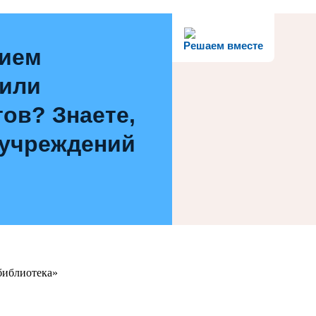
Решаем вместе
нием
 или
ов? Знаете,
 учреждений
библиотека»