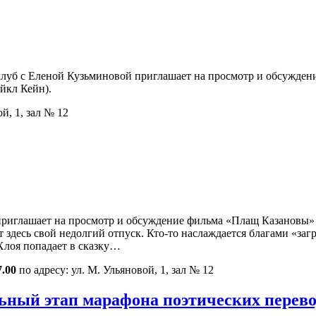
луб с Еленой Кузьминовой приглашает на просмотр и обсуждение
йкл Кейн).
й, 1, зал № 12
иглашает на просмотр и обсуждение фильма «Плащ Казановы» (Ро
десь свой недолгий отпуск. Кто-то наслаждается благами «загра
Хлоя попадает в сказку…
7.00
по адресу: ул. М. Ульяновой, 1, зал № 12
ьный этап марафона поэтических перево