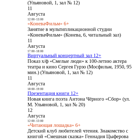
(Ульяновой, 1, зал № 12)
11
Августа
12:00
-
13:00
«КоневаФильм» 6+
Занятие в мультипликационной студии
«КоневаФильм» (Конева, 6, читальный зал)
11
Августа
17:00
-
18:00
Виртуальный концертный зал 12+
Показ х/ф «Смелые люди» к 100-летию актера
театра и кино Сергея Гурзо (Мосфильм, 1950, 95
мин.) (Ульяновой, 1, зал № 12)
11
Августа
18:00
-
19:00
Презентация книги 12+
Новая книга поэта Антона Чёрного «Сбор» (ул.
М. Ульяновой, 1, зал № 20)
12
Августа
12:00
-
13:00
«Читающая лошадка» 6+
Детский клуб любителей чтения. Знакомство с
книгой «Смешная сказка» Геннадия Цыферова