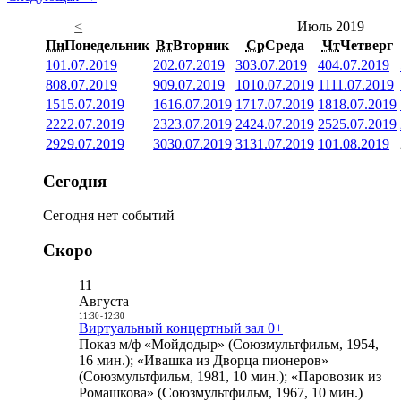
<
Июль 2019
Пн
Понедельник
Вт
Вторник
Ср
Среда
Чт
Четверг
1
01.07.2019
2
02.07.2019
3
03.07.2019
4
04.07.2019
8
08.07.2019
9
09.07.2019
10
10.07.2019
11
11.07.2019
15
15.07.2019
16
16.07.2019
17
17.07.2019
18
18.07.2019
22
22.07.2019
23
23.07.2019
24
24.07.2019
25
25.07.2019
29
29.07.2019
30
30.07.2019
31
31.07.2019
1
01.08.2019
Сегодня
Сегодня нет событий
Скоро
11
Августа
11:30
-
12:30
Виртуальный концертный зал 0+
Показ м/ф «Мойдодыр» (Союзмультфильм, 1954,
16 мин.); «Ивашка из Дворца пионеров»
(Союзмультфильм, 1981, 10 мин.); «Паровозик из
Ромашкова» (Союзмультфильм, 1967, 10 мин.)