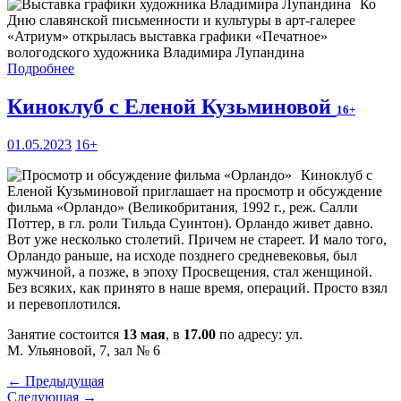
Ко
Дню славянской письменности и культуры в арт-галерее
«Атриум» открылась выставка графики «Печатное»
вологодского художника Владимира Лупандина
Подробнее
Киноклуб с Еленой Кузьминовой
16+
01.05.2023
16+
Киноклуб с
Еленой Кузьминовой приглашает на просмотр и обсуждение
фильма «Орландо» (Великобритания, 1992 г., реж. Салли
Поттер, в гл. роли Тильда Суинтон). Орландо живет давно.
Вот уже несколько столетий. Причем не стареет. И мало того,
Орландо раньше, на исходе позднего средневековья, был
мужчиной, а позже, в эпоху Просвещения, стал женщиной.
Без всяких, как принято в наше время, операций. Просто взял
и перевоплотился.
Занятие состоится
13 мая
, в
17.00
по адресу: ул.
М. Ульяновой, 7, зал № 6
← Предыдущая
Следующая →