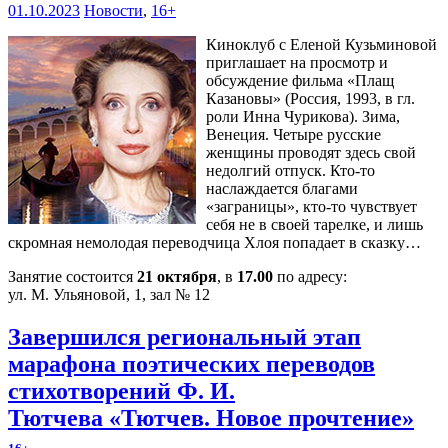
01.10.2023
Новости
,
16+
Киноклуб с Еленой Кузьминовой
приглашает на просмотр и
обсуждение фильма «Плащ
Казановы» (Россия, 1993, в гл.
роли Инна Чурикова). Зима,
Венеция. Четыре русские
женщины проводят здесь свой
недолгий отпуск. Кто-то
наслаждается благами
«заграницы», кто-то чувствует
себя не в своей тарелке, и лишь
скромная немолодая переводчица Хлоя попадает в сказку…
Занятие состоится
21 октября
, в
17.00
по адресу:
ул. М. Ульяновой, 1, зал № 12
Завершился региональный этап
марафона поэтических переводов
стихотворений Ф. И.
Тютчева «Тютчев. Новое прочтение»