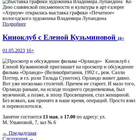
Ко
Дню славянской письменности и культуры в арт-галерее
«Атриум» открылась выставка графики «Печатное»
вологодского художника Владимира Лупандина
Подробнее
Киноклуб с Еленой Кузьминовой
16+
01.05.2023
16+
Киноклуб с
Еленой Кузьминовой приглашает на просмотр и обсуждение
фильма «Орландо» (Великобритания, 1992 г., реж. Салли
Поттер, в гл. роли Тильда Суинтон). Орландо живет давно.
Вот уже несколько столетий. Причем не стареет. И мало того,
Орландо раньше, на исходе позднего средневековья, был
мужчиной, а позже, в эпоху Просвещения, стал женщиной.
Без всяких, как принято в наше время, операций. Просто взял
и перевоплотился.
Занятие состоится
13 мая
, в
17.00
по адресу: ул.
М. Ульяновой, 7, зал № 6
← Предыдущая
Следующая →