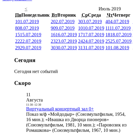
<
Июль 2019
Пн
Понедельник
Вт
Вторник
Ср
Среда
Чт
Четверг
1
01.07.2019
2
02.07.2019
3
03.07.2019
4
04.07.2019
8
08.07.2019
9
09.07.2019
10
10.07.2019
11
11.07.2019
15
15.07.2019
16
16.07.2019
17
17.07.2019
18
18.07.2019
22
22.07.2019
23
23.07.2019
24
24.07.2019
25
25.07.2019
29
29.07.2019
30
30.07.2019
31
31.07.2019
1
01.08.2019
Сегодня
Сегодня нет событий
Скоро
11
Августа
11:30
-
12:30
Виртуальный концертный зал 0+
Показ м/ф «Мойдодыр» (Союзмультфильм, 1954,
16 мин.); «Ивашка из Дворца пионеров»
(Союзмультфильм, 1981, 10 мин.); «Паровозик из
Ромашкова» (Союзмультфильм, 1967, 10 мин.)