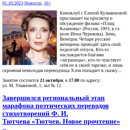
01.10.2023
Новости
,
16+
Киноклуб с Еленой Кузьминовой
приглашает на просмотр и
обсуждение фильма «Плащ
Казановы» (Россия, 1993, в гл.
роли Инна Чурикова). Зима,
Венеция. Четыре русские
женщины проводят здесь свой
недолгий отпуск. Кто-то
наслаждается благами
«заграницы», кто-то чувствует
себя не в своей тарелке, и лишь
скромная немолодая переводчица Хлоя попадает в сказку…
Занятие состоится
21 октября
, в
17.00
по адресу:
ул. М. Ульяновой, 1, зал № 12
Завершился региональный этап
марафона поэтических переводов
стихотворений Ф. И.
Тютчева «Тютчев. Новое прочтение»