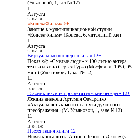
(Ульяновой, 1, зал № 12)
11
Августа
12:00
-
13:00
«КоневаФильм» 6+
Занятие в мультипликационной студии
«КоневаФильм» (Конева, 6, читальный зал)
11
Августа
17:00
-
18:00
Виртуальный концертный зал 12+
Показ х/ф «Смелые люди» к 100-летию актера
театра и кино Сергея Гурзо (Мосфильм, 1950, 95
мин.) (Ульяновой, 1, зал № 12)
11
Августа
18:00
-
19:00
«Заоникиевские просветительские беседы» 12+
Лекция диакона Артемия Овчаренко
«Актуальность красоты на пути духовного
преображения» (М. Ульяновой, 1, зале №12)
11
Августа
18:00
-
19:00
Презентация книги 12+
Новая книга поэта Антона Чёрного «Сбор» (ул.