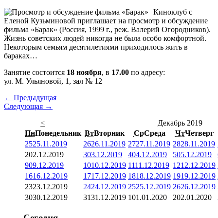
Киноклуб с
Еленой Кузьминовой приглашает на просмотр и обсуждение
фильма «Барак» (Россия, 1999 г., реж. Валерий Огородников).
Жизнь советских людей никогда не была особо комфортной.
Некоторым семьям десятилетиями приходилось жить в
бараках…
Занятие состоится
18 ноября
, в
17.00
по адресу:
ул. М. Ульяновой, 1, зал № 12
← Предыдущая
Следующая →
<
Декабрь 2019
Пн
Понедельник
Вт
Вторник
Ср
Среда
Чт
Четверг
25
25.11.2019
26
26.11.2019
27
27.11.2019
28
28.11.2019
2
02.12.2019
3
03.12.2019
4
04.12.2019
5
05.12.2019
9
09.12.2019
10
10.12.2019
11
11.12.2019
12
12.12.2019
16
16.12.2019
17
17.12.2019
18
18.12.2019
19
19.12.2019
23
23.12.2019
24
24.12.2019
25
25.12.2019
26
26.12.2019
30
30.12.2019
31
31.12.2019
1
01.01.2020
2
02.01.2020
Сегодня