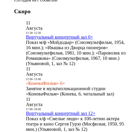
Скоро
11
Августа
11:30
-
12:30
Виртуальный концертный зал 0+
Показ м/ф «Мойдодыр» (Союзмультфильм, 1954,
16 мин.); «Ивашка из Дворца пионеров»
(Союзмультфильм, 1981, 10 мин.); «Паровозик из
Ромашкова» (Союзмультфильм, 1967, 10 мин.)
(Ульяновой, 1, зал № 12)
11
Августа
12:00
-
13:00
«КоневаФильм» 6+
Занятие в мультипликационной студии
«КоневаФильм» (Конева, 6, читальный зал)
11
Августа
17:00
-
18:00
Виртуальный концертный зал 12+
Показ х/ф «Смелые люди» к 100-летию актера
театра и кино Сергея Гурзо (Мосфильм, 1950, 95
мин.) (Ульяновой, 1, зал № 12)