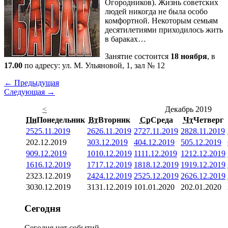
Огородников). Жизнь советских
людей никогда не была особо
комфортной. Некоторым семьям
десятилетиями приходилось жить
в бараках…
Занятие состоится
18 ноября
, в
17.00
по адресу: ул. М. Ульяновой, 1, зал № 12
← Предыдущая
Следующая →
<
Декабрь 2019
Пн
Понедельник
Вт
Вторник
Ср
Среда
Чт
Четверг
25
25.11.2019
26
26.11.2019
27
27.11.2019
28
28.11.2019
2
02.12.2019
3
03.12.2019
4
04.12.2019
5
05.12.2019
9
09.12.2019
10
10.12.2019
11
11.12.2019
12
12.12.2019
16
16.12.2019
17
17.12.2019
18
18.12.2019
19
19.12.2019
23
23.12.2019
24
24.12.2019
25
25.12.2019
26
26.12.2019
30
30.12.2019
31
31.12.2019
1
01.01.2020
2
02.01.2020
Сегодня
Сегодня нет событий