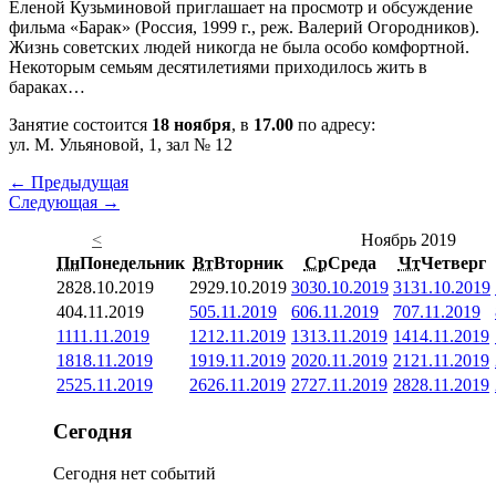
Еленой Кузьминовой приглашает на просмотр и обсуждение
фильма «Барак» (Россия, 1999 г., реж. Валерий Огородников).
Жизнь советских людей никогда не была особо комфортной.
Некоторым семьям десятилетиями приходилось жить в
бараках…
Занятие состоится
18 ноября
, в
17.00
по адресу:
ул. М. Ульяновой, 1, зал № 12
← Предыдущая
Следующая →
<
Ноябрь 2019
Пн
Понедельник
Вт
Вторник
Ср
Среда
Чт
Четверг
28
28.10.2019
29
29.10.2019
30
30.10.2019
31
31.10.2019
4
04.11.2019
5
05.11.2019
6
06.11.2019
7
07.11.2019
11
11.11.2019
12
12.11.2019
13
13.11.2019
14
14.11.2019
18
18.11.2019
19
19.11.2019
20
20.11.2019
21
21.11.2019
25
25.11.2019
26
26.11.2019
27
27.11.2019
28
28.11.2019
Сегодня
Сегодня нет событий