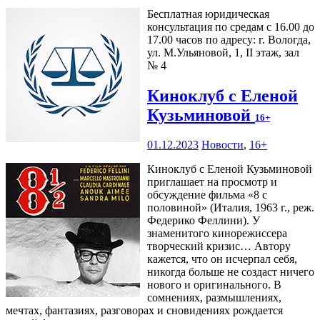
Бесплатная юридическая
консультация по средам с 16.00 до
17.00 часов по адресу: г. Вологда,
ул. М.Ульяновой, 1, II этаж, зал
№ 4
Киноклуб с Еленой
Кузьминовой
16+
01.12.2023
Новости
,
16+
Киноклуб с Еленой Кузьминовой
приглашает на просмотр и
обсуждение фильма «8 с
половиной» (Италия, 1963 г., реж.
Федерико Феллини). У
знаменитого кинорежиссера
творческий кризис… Автору
кажется, что он исчерпал себя,
никогда больше не создаст ничего
нового и оригинального. В
сомнениях, размышлениях,
мечтах, фантазиях, разговорах и сновидениях рождается