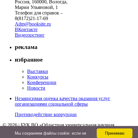
Россия, 160000, Вологда,
Марии Ульяновой, 1
Телефон для справок –
8(8172)21-17-69
Adm@booksite.ru
ВКонтакте
Видеохостинг
реклама
избранное
Выставки
Конкурсы
Конференции
Новости
Независимая оценка качества оказания услуг
организациями социальной сферы
Противодействие коррупции
© 2026 | БУК ВО «Областная универсальная научная
библиотека»
Мы cохраняем файлы cookie: если не
Принимаю
↑