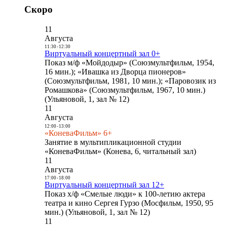
Скоро
11
Августа
11:30
-
12:30
Виртуальный концертный зал 0+
Показ м/ф «Мойдодыр» (Союзмультфильм, 1954,
16 мин.); «Ивашка из Дворца пионеров»
(Союзмультфильм, 1981, 10 мин.); «Паровозик из
Ромашкова» (Союзмультфильм, 1967, 10 мин.)
(Ульяновой, 1, зал № 12)
11
Августа
12:00
-
13:00
«КоневаФильм» 6+
Занятие в мультипликационной студии
«КоневаФильм» (Конева, 6, читальный зал)
11
Августа
17:00
-
18:00
Виртуальный концертный зал 12+
Показ х/ф «Смелые люди» к 100-летию актера
театра и кино Сергея Гурзо (Мосфильм, 1950, 95
мин.) (Ульяновой, 1, зал № 12)
11