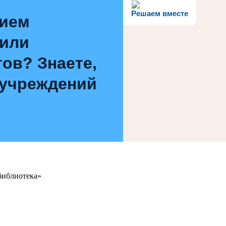
Решаем вместе
нием
 или
ов? Знаете,
 учреждений
библиотека»