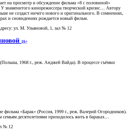
ет на просмотр и обсуждение фильма «8 с половиной»
). У знаменитого кинорежиссера творческий кризис… Автору
ольше не создаст ничего нового и оригинального. В сомнениях,
орах и сновидениях рождается новый фильм.
дресу: ул. М. Ульяновой, 1, зал № 12
иновой
16+
Польша, 1968 г., реж. Анджей Вайда). В процессе съёмки
 фильма «Барак» (Россия, 1999 г., реж. Валерий Огородников).
м семьям десятилетиями приходилось жить в бараках…
ал № 12