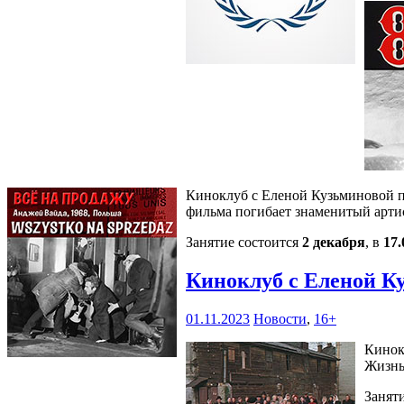
Киноклуб с Еленой Кузьминовой пр
фильма погибает знаменитый арти
Занятие состоится
2 декабря
, в
17.
Киноклуб с Еленой К
01.11.2023
Новости
,
16+
Кинок
Жизнь
Занят