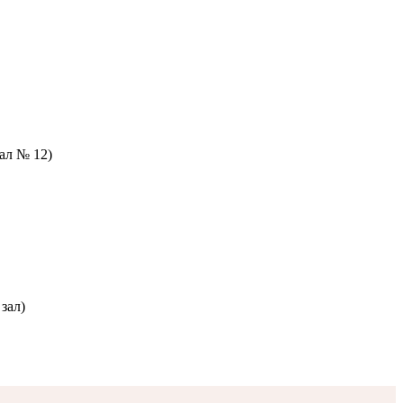
зал № 12)
зал)