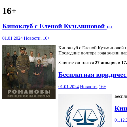
16+
Киноклуб с Еленой Кузьминовой
16+
01.01.2024
Новости
,
16+
Киноклуб с Еленой Кузьминовой п
Последние полтора года жизни цар
Занятие состоится
27 января
, в
17
Бесплатная юридичес
01.01.2024
Новости
,
16+
Беспла
Кин
01.12.