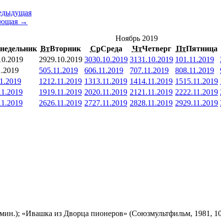
едыдущая
ующая →
<
Ноябрь 2019
недельник
Вт
Вторник
Ср
Среда
Чт
Четверг
Пт
Пятница
10.2019
29
29.10.2019
30
30.10.2019
31
31.10.2019
1
01.11.2019
1.2019
5
05.11.2019
6
06.11.2019
7
07.11.2019
8
08.11.2019
11.2019
12
12.11.2019
13
13.11.2019
14
14.11.2019
15
15.11.2019
11.2019
19
19.11.2019
20
20.11.2019
21
21.11.2019
22
22.11.2019
11.2019
26
26.11.2019
27
27.11.2019
28
28.11.2019
29
29.11.2019
мин.); «Ивашка из Дворца пионеров» (Союзмультфильм, 1981, 10