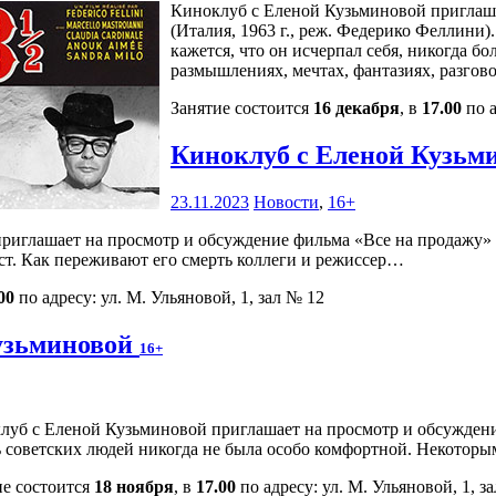
Киноклуб с Еленой Кузьминовой приглаша
(Италия, 1963 г., реж. Федерико Феллини
кажется, что он исчерпал себя, никогда б
размышлениях, мечтах, фантазиях, разгов
Занятие состоится
16 декабря
, в
17.00
по а
Киноклуб с Еленой Кузьм
23.11.2023
Новости
,
16+
иглашает на просмотр и обсуждение фильма «Все на продажу» (
ст. Как переживают его смерть коллеги и режиссер…
00
по адресу: ул. М. Ульяновой, 1, зал № 12
узьминовой
16+
луб с Еленой Кузьминовой приглашает на просмотр и обсуждение
 советских людей никогда не была особо комфортной. Некоторы
ие состоится
18 ноября
, в
17.00
по адресу: ул. М. Ульяновой, 1, з