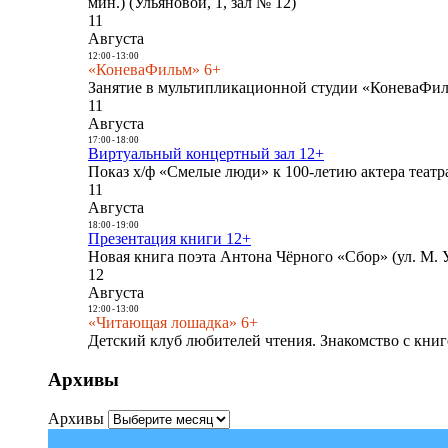
мин.) (Ульяновой, 1, зал № 12)
11
Августа
12:00
-
13:00
«КоневаФильм» 6+
Занятие в мультипликационной студии «КоневаФиль
11
Августа
17:00
-
18:00
Виртуальный концертный зал 12+
Показ х/ф «Смелые люди» к 100-летию актера театра
11
Августа
18:00
-
19:00
Презентация книги 12+
Новая книга поэта Антона Чёрного «Сбор» (ул. М. У
12
Августа
12:00
-
13:00
«Читающая лошадка» 6+
Детский клуб любителей чтения. Знакомство с книг
Архивы
Архивы