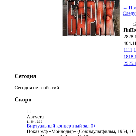
← Пр
След
Пн
По
28
28.
4
04.1
11
11.
18
18.
25
25.
Сегодня
Сегодня нет событий
Скоро
11
Августа
11:30
-
12:30
Виртуальный концертный зал 0+
Показ м/ф «Мойдодыр» (Союзмультфильм, 1954, 16 