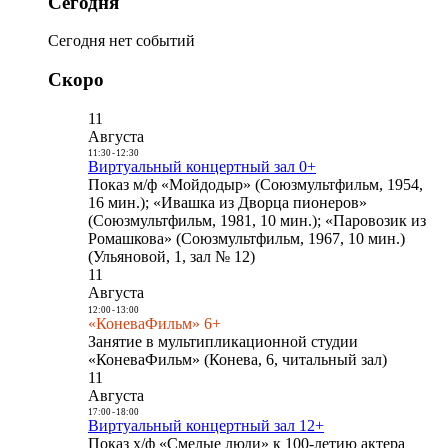
Сегодня
Сегодня нет событий
Скоро
11
Августа
11:30
-
12:30
Виртуальный концертный зал 0+
Показ м/ф «Мойдодыр» (Союзмультфильм, 1954,
16 мин.); «Ивашка из Дворца пионеров»
(Союзмультфильм, 1981, 10 мин.); «Паровозик из
Ромашкова» (Союзмультфильм, 1967, 10 мин.)
(Ульяновой, 1, зал № 12)
11
Августа
12:00
-
13:00
«КоневаФильм» 6+
Занятие в мультипликационной студии
«КоневаФильм» (Конева, 6, читальный зал)
11
Августа
17:00
-
18:00
Виртуальный концертный зал 12+
Показ х/ф «Смелые люди» к 100-летию актера