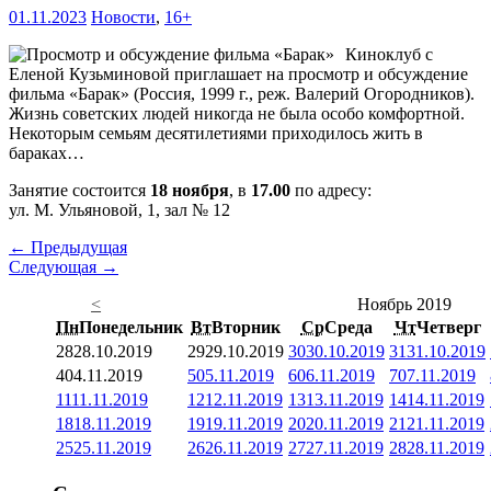
01.11.2023
Новости
,
16+
Киноклуб с
Еленой Кузьминовой приглашает на просмотр и обсуждение
фильма «Барак» (Россия, 1999 г., реж. Валерий Огородников).
Жизнь советских людей никогда не была особо комфортной.
Некоторым семьям десятилетиями приходилось жить в
бараках…
Занятие состоится
18 ноября
, в
17.00
по адресу:
ул. М. Ульяновой, 1, зал № 12
← Предыдущая
Следующая →
<
Ноябрь 2019
Пн
Понедельник
Вт
Вторник
Ср
Среда
Чт
Четверг
28
28.10.2019
29
29.10.2019
30
30.10.2019
31
31.10.2019
4
04.11.2019
5
05.11.2019
6
06.11.2019
7
07.11.2019
11
11.11.2019
12
12.11.2019
13
13.11.2019
14
14.11.2019
18
18.11.2019
19
19.11.2019
20
20.11.2019
21
21.11.2019
25
25.11.2019
26
26.11.2019
27
27.11.2019
28
28.11.2019