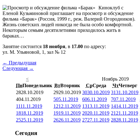
Киноклуб с
Еленой Кузьминовой приглашает на просмотр и обсуждение
фильма «Барак» (Россия, 1999 г., реж. Валерий Огородников).
Жизнь советских людей никогда не была особо комфортной.
Некоторым семьям десятилетиями приходилось жить в
бараках…
Занятие состоится
18 ноября
, в
17.00
по адресу:
ул. М. Ульяновой, 1, зал № 12
← Предыдущая
Следующая →
<
Ноябрь 2019
Пн
Понедельник
Вт
Вторник
Ср
Среда
Чт
Четверг
28
28.10.2019
29
29.10.2019
30
30.10.2019
31
31.10.2019
4
04.11.2019
5
05.11.2019
6
06.11.2019
7
07.11.2019
11
11.11.2019
12
12.11.2019
13
13.11.2019
14
14.11.2019
18
18.11.2019
19
19.11.2019
20
20.11.2019
21
21.11.2019
25
25.11.2019
26
26.11.2019
27
27.11.2019
28
28.11.2019
Сегодня