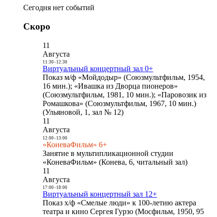
Сегодня нет событий
Скоро
11
Августа
11:30
-
12:30
Виртуальный концертный зал 0+
Показ м/ф «Мойдодыр» (Союзмультфильм, 1954,
16 мин.); «Ивашка из Дворца пионеров»
(Союзмультфильм, 1981, 10 мин.); «Паровозик из
Ромашкова» (Союзмультфильм, 1967, 10 мин.)
(Ульяновой, 1, зал № 12)
11
Августа
12:00
-
13:00
«КоневаФильм» 6+
Занятие в мультипликационной студии
«КоневаФильм» (Конева, 6, читальный зал)
11
Августа
17:00
-
18:00
Виртуальный концертный зал 12+
Показ х/ф «Смелые люди» к 100-летию актера
театра и кино Сергея Гурзо (Мосфильм, 1950, 95