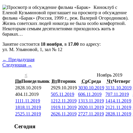
Киноклуб с
Еленой Кузьминовой приглашает на просмотр и обсуждение
фильма «Барак» (Россия, 1999 г., реж. Валерий Огородников).
Жизнь советских людей никогда не была особо комфортной.
Некоторым семьям десятилетиями приходилось жить в
бараках…
Занятие состоится
18 ноября
, в
17.00
по адресу:
ул. М. Ульяновой, 1, зал № 12
← Предыдущая
Следующая →
<
Ноябрь 2019
Пн
Понедельник
Вт
Вторник
Ср
Среда
Чт
Четверг
28
28.10.2019
29
29.10.2019
30
30.10.2019
31
31.10.2019
4
04.11.2019
5
05.11.2019
6
06.11.2019
7
07.11.2019
11
11.11.2019
12
12.11.2019
13
13.11.2019
14
14.11.2019
18
18.11.2019
19
19.11.2019
20
20.11.2019
21
21.11.2019
25
25.11.2019
26
26.11.2019
27
27.11.2019
28
28.11.2019
Сегодня