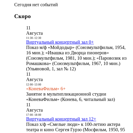
Сегодня нет событий
Скоро
11
Августа
11:30
-
12:30
Виртуальный концертный зал 0+
Показ м/ф «Мойдодыр» (Союзмультфильм, 1954,
16 мин.); «Ивашка из Дворца пионеров»
(Союзмультфильм, 1981, 10 мин.); «Паровозик из
Ромашкова» (Союзмультфильм, 1967, 10 мин.)
(Ульяновой, 1, зал № 12)
11
Августа
12:00
-
13:00
«КоневаФильм» 6+
Занятие в мультипликационной студии
«КоневаФильм» (Конева, 6, читальный зал)
11
Августа
17:00
-
18:00
Виртуальный концертный зал 12+
Показ х/ф «Смелые люди» к 100-летию актера
театра и кино Сергея Гурзо (Мосфильм, 1950, 95