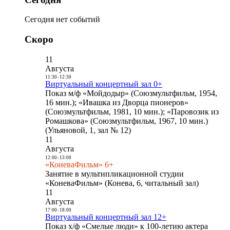
Сегодня нет событий
Скоро
11
Августа
11:30
-
12:30
Виртуальный концертный зал 0+
Показ м/ф «Мойдодыр» (Союзмультфильм, 1954,
16 мин.); «Ивашка из Дворца пионеров»
(Союзмультфильм, 1981, 10 мин.); «Паровозик из
Ромашкова» (Союзмультфильм, 1967, 10 мин.)
(Ульяновой, 1, зал № 12)
11
Августа
12:00
-
13:00
«КоневаФильм» 6+
Занятие в мультипликационной студии
«КоневаФильм» (Конева, 6, читальный зал)
11
Августа
17:00
-
18:00
Виртуальный концертный зал 12+
Показ х/ф «Смелые люди» к 100-летию актера