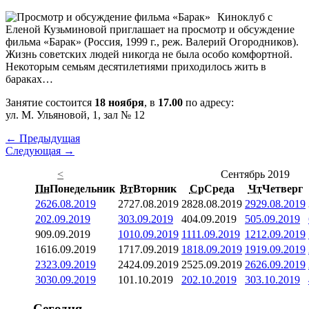
Киноклуб с
Еленой Кузьминовой приглашает на просмотр и обсуждение
фильма «Барак» (Россия, 1999 г., реж. Валерий Огородников).
Жизнь советских людей никогда не была особо комфортной.
Некоторым семьям десятилетиями приходилось жить в
бараках…
Занятие состоится
18 ноября
, в
17.00
по адресу:
ул. М. Ульяновой, 1, зал № 12
← Предыдущая
Следующая →
<
Сентябрь 2019
Пн
Понедельник
Вт
Вторник
Ср
Среда
Чт
Четверг
26
26.08.2019
27
27.08.2019
28
28.08.2019
29
29.08.2019
2
02.09.2019
3
03.09.2019
4
04.09.2019
5
05.09.2019
9
09.09.2019
10
10.09.2019
11
11.09.2019
12
12.09.2019
16
16.09.2019
17
17.09.2019
18
18.09.2019
19
19.09.2019
23
23.09.2019
24
24.09.2019
25
25.09.2019
26
26.09.2019
30
30.09.2019
1
01.10.2019
2
02.10.2019
3
03.10.2019
Сегодня