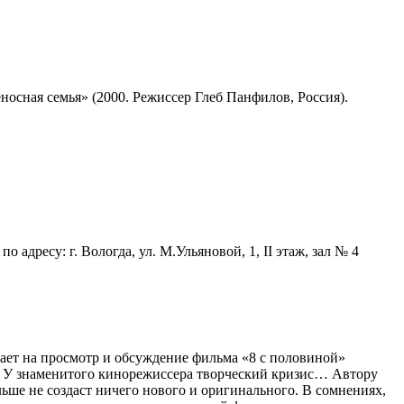
сная семья» (2000. Режиссер Глеб Панфилов, Россия).
о адресу: г. Вологда, ул. М.Ульяновой, 1, II этаж, зал № 4
ет на просмотр и обсуждение фильма «8 с половиной»
). У знаменитого кинорежиссера творческий кризис… Автору
ольше не создаст ничего нового и оригинального. В сомнениях,