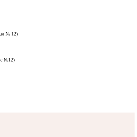
зал № 12)
ле №12)