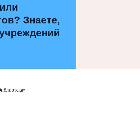
 или
ов? Знаете,
 учреждений
библиотека»