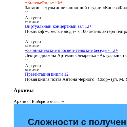
«КоневаФильм» 6+
Занятие в мультипликационной студии «КоневаФиль
11
Августа
17:00
-
18:00
Виртуальный концертный зал 12+
Показ х/ф «Смелые люди» к 100-летию актера театра
11
Августа
18:00
-
19:00
«Заоникиевские просветительские беседы» 12+
Лекция диакона Артемия Овчаренко «Актуальность 
11
Августа
18:00
-
19:00
Презентация книги 12+
Новая книга поэта Антона Чёрного «Сбор» (ул. М. У
Архивы
Архивы
Сложности с получе