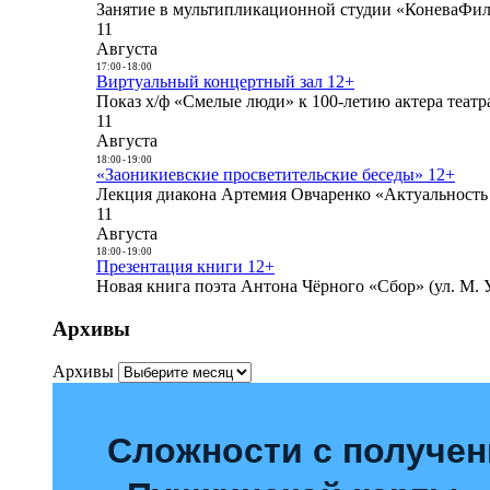
Занятие в мультипликационной студии «КоневаФиль
11
Августа
17:00
-
18:00
Виртуальный концертный зал 12+
Показ х/ф «Смелые люди» к 100-летию актера театра
11
Августа
18:00
-
19:00
«Заоникиевские просветительские беседы» 12+
Лекция диакона Артемия Овчаренко «Актуальность 
11
Августа
18:00
-
19:00
Презентация книги 12+
Новая книга поэта Антона Чёрного «Сбор» (ул. М. У
Архивы
Архивы
Сложности с получе