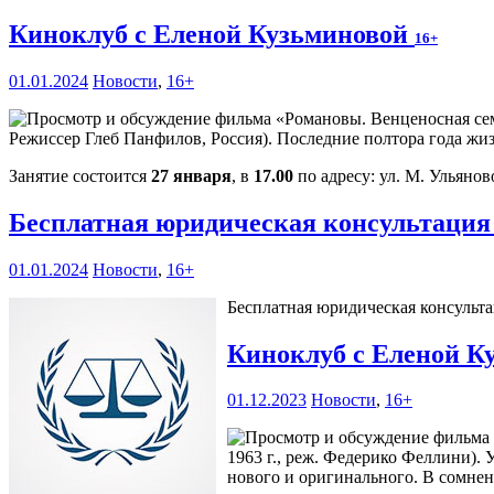
Киноклуб с Еленой Кузьминовой
16+
01.01.2024
Новости
,
16+
Режиссер Глеб Панфилов, Россия). Последние полтора года жиз
Занятие состоится
27 января
, в
17.00
по адресу: ул. М. Ульяново
Бесплатная юридическая консультаци
01.01.2024
Новости
,
16+
Бесплатная юридическая консультаци
Киноклуб с Еленой К
01.12.2023
Новости
,
16+
1963 г., реж. Федерико Феллини).
нового и оригинального. В сомнен