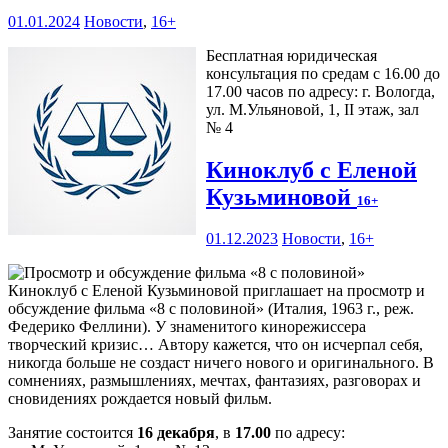
01.01.2024
Новости
,
16+
Бесплатная юридическая
консультация по средам с 16.00 до
17.00 часов по адресу: г. Вологда,
ул. М.Ульяновой, 1, II этаж, зал
№ 4
Киноклуб с Еленой
Кузьминовой
16+
01.12.2023
Новости
,
16+
Киноклуб с Еленой Кузьминовой приглашает на просмотр и
обсуждение фильма «8 с половиной» (Италия, 1963 г., реж.
Федерико Феллини). У знаменитого кинорежиссера
творческий кризис… Автору кажется, что он исчерпал себя,
никогда больше не создаст ничего нового и оригинального. В
сомнениях, размышлениях, мечтах, фантазиях, разговорах и
сновидениях рождается новый фильм.
Занятие состоится
16 декабря
, в
17.00
по адресу: