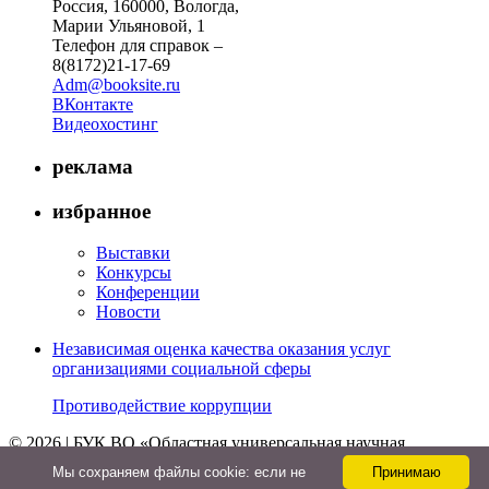
Россия, 160000, Вологда,
Марии Ульяновой, 1
Телефон для справок –
8(8172)21-17-69
Adm@booksite.ru
ВКонтакте
Видеохостинг
реклама
избранное
Выставки
Конкурсы
Конференции
Новости
Независимая оценка качества оказания услуг
организациями социальной сферы
Противодействие коррупции
© 2026 | БУК ВО «Областная универсальная научная
библиотека»
Мы cохраняем файлы cookie: если не
Принимаю
↑