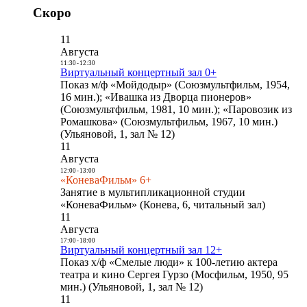
Скоро
11
Августа
11:30
-
12:30
Виртуальный концертный зал 0+
Показ м/ф «Мойдодыр» (Союзмультфильм, 1954,
16 мин.); «Ивашка из Дворца пионеров»
(Союзмультфильм, 1981, 10 мин.); «Паровозик из
Ромашкова» (Союзмультфильм, 1967, 10 мин.)
(Ульяновой, 1, зал № 12)
11
Августа
12:00
-
13:00
«КоневаФильм» 6+
Занятие в мультипликационной студии
«КоневаФильм» (Конева, 6, читальный зал)
11
Августа
17:00
-
18:00
Виртуальный концертный зал 12+
Показ х/ф «Смелые люди» к 100-летию актера
театра и кино Сергея Гурзо (Мосфильм, 1950, 95
мин.) (Ульяновой, 1, зал № 12)
11