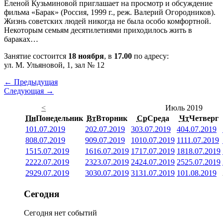
Еленой Кузьминовой приглашает на просмотр и обсуждение
фильма «Барак» (Россия, 1999 г., реж. Валерий Огородников).
Жизнь советских людей никогда не была особо комфортной.
Некоторым семьям десятилетиями приходилось жить в
бараках…
Занятие состоится
18 ноября
, в
17.00
по адресу:
ул. М. Ульяновой, 1, зал № 12
← Предыдущая
Следующая →
<
Июль 2019
Пн
Понедельник
Вт
Вторник
Ср
Среда
Чт
Четверг
1
01.07.2019
2
02.07.2019
3
03.07.2019
4
04.07.2019
8
08.07.2019
9
09.07.2019
10
10.07.2019
11
11.07.2019
15
15.07.2019
16
16.07.2019
17
17.07.2019
18
18.07.2019
22
22.07.2019
23
23.07.2019
24
24.07.2019
25
25.07.2019
29
29.07.2019
30
30.07.2019
31
31.07.2019
1
01.08.2019
Сегодня
Сегодня нет событий