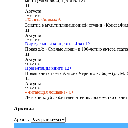
мин.) (Ульяновой, 1, зал № 12)
11
Августа
12:00
-
13:00
«КоневаФильм» 6+
Занятие в мультипликационной студии «КоневаФиль
11
Августа
17:00
-
18:00
Виртуальный концертный зал 12+
Показ х/ф «Смелые люди» к 100-летию актера театра
11
Августа
18:00
-
19:00
Презентация книги 12+
Новая книга поэта Антона Чёрного «Сбор» (ул. М. У
12
Августа
12:00
-
13:00
«Читающая лошадка» 6+
Детский клуб любителей чтения. Знакомство с книг
Архивы
Архивы