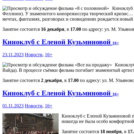
Киноклуб 
Феллини). У знаменитого кинорежиссера творческий кризис… А
мечтах, фантазиях, разговорах и сновидениях рождается новый
Занятие состоится
16 декабря
, в
17.00
по адресу: ул. М. Ульянов
Киноклуб с Еленой Кузьминовой
16+
23.11.2023
Новости
,
16+
Киноклуб
Вайда). В процессе съёмки фильма погибает знаменитый артис
Занятие состоится
2 декабря
, в
17.00
по адресу: ул. М. Ульяново
Киноклуб с Еленой Кузьминовой
16+
01.11.2023
Новости
,
16+
Киноклуб с Еленой Кузьминовой пр
никогда не была особо комфортно
Занятие состоится
18 ноября
, в
17