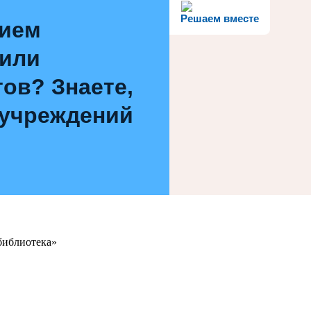
Решаем вместе
нием
 или
ов? Знаете,
 учреждений
библиотека»