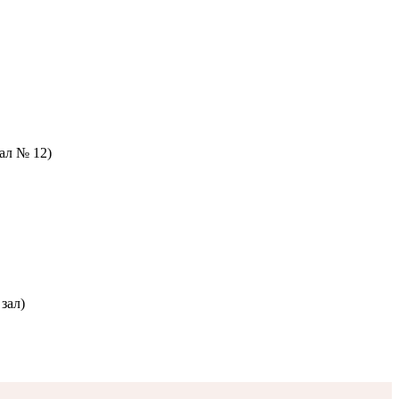
зал № 12)
зал)