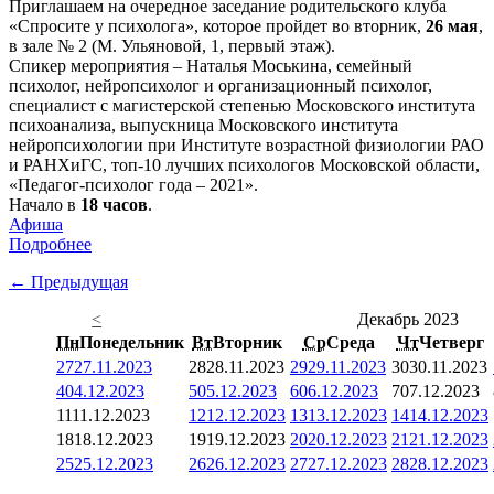
Приглашаем на очередное заседание родительского клуба
«Спросите у психолога», которое пройдет во вторник,
26 мая
,
в зале № 2 (М. Ульяновой, 1, первый этаж).
Спикер мероприятия – Наталья Моськина, семейный
психолог, нейропсихолог и организационный психолог,
специалист с магистерской степенью Московского института
психоанализа, выпускница Московского института
нейропсихологии при Институте возрастной физиологии РАО
и РАНХиГС, топ-10 лучших психологов Московской области,
«Педагог-психолог года – 2021».
Начало в
18 часов
.
Афиша
Подробнее
← Предыдущая
<
Декабрь 2023
Пн
Понедельник
Вт
Вторник
Ср
Среда
Чт
Четверг
27
27.11.2023
28
28.11.2023
29
29.11.2023
30
30.11.2023
4
04.12.2023
5
05.12.2023
6
06.12.2023
7
07.12.2023
11
11.12.2023
12
12.12.2023
13
13.12.2023
14
14.12.2023
18
18.12.2023
19
19.12.2023
20
20.12.2023
21
21.12.2023
25
25.12.2023
26
26.12.2023
27
27.12.2023
28
28.12.2023