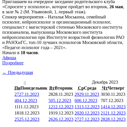
Приглашаем на очередное заседание родительского клуба
«Спросите у психолога», которое пройдет во вторник,
26 мая
,
в зале № 2 (М. Ульяновой, 1, первый этаж).
Спикер мероприятия – Наталья Моськина, семейный
психолог, нейропсихолог и организационный психолог,
специалист с магистерской степенью Московского института
психоанализа, выпускница Московского института
нейропсихологии при Институте возрастной физиологии РАО
и РАНХиГС, топ-10 лучших психологов Московской области,
«Педагог-психолог года – 2021».
Начало в
18 часов
.
Афиша
Подробнее
← Предыдущая
<
Декабрь 2023
Пн
Понедельник
Вт
Вторник
Ср
Среда
Чт
Четверг
27
27.11.2023
28
28.11.2023
29
29.11.2023
30
30.11.2023
4
04.12.2023
5
05.12.2023
6
06.12.2023
7
07.12.2023
11
11.12.2023
12
12.12.2023
13
13.12.2023
14
14.12.2023
18
18.12.2023
19
19.12.2023
20
20.12.2023
21
21.12.2023
25
25.12.2023
26
26.12.2023
27
27.12.2023
28
28.12.2023