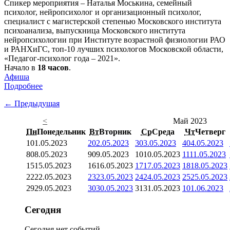
Спикер мероприятия – Наталья Моськина, семейный
психолог, нейропсихолог и организационный психолог,
специалист с магистерской степенью Московского института
психоанализа, выпускница Московского института
нейропсихологии при Институте возрастной физиологии РАО
и РАНХиГС, топ-10 лучших психологов Московской области,
«Педагог-психолог года – 2021».
Начало в
18 часов
.
Афиша
Подробнее
← Предыдущая
<
Май 2023
Пн
Понедельник
Вт
Вторник
Ср
Среда
Чт
Четверг
1
01.05.2023
2
02.05.2023
3
03.05.2023
4
04.05.2023
8
08.05.2023
9
09.05.2023
10
10.05.2023
11
11.05.2023
15
15.05.2023
16
16.05.2023
17
17.05.2023
18
18.05.2023
22
22.05.2023
23
23.05.2023
24
24.05.2023
25
25.05.2023
29
29.05.2023
30
30.05.2023
31
31.05.2023
1
01.06.2023
Сегодня
Сегодня нет событий