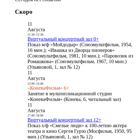
Скоро
11
Августа
11:30
-
12:30
Виртуальный концертный зал 0+
Показ м/ф «Мойдодыр» (Союзмультфильм, 1954,
16 мин.); «Ивашка из Дворца пионеров»
(Союзмультфильм, 1981, 10 мин.); «Паровозик из
Ромашкова» (Союзмультфильм, 1967, 10 мин.)
(Ульяновой, 1, зал № 12)
11
Августа
12:00
-
13:00
«КоневаФильм» 6+
Занятие в мультипликационной студии
«КоневаФильм» (Конева, 6, читальный зал)
11
Августа
17:00
-
18:00
Виртуальный концертный зал 12+
Показ х/ф «Смелые люди» к 100-летию актера
театра и кино Сергея Гурзо (Мосфильм, 1950, 95
мин.) (Ульяновой, 1, зал № 12)