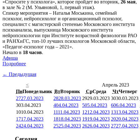
«Спросите у психолога», которое пройдет во вторник,
26 мая
,
в зале № 2 (М. Ульяновой, 1, первый этаж).
Спикер мероприятия – Наталья Моськина, семейный
психолог, нейропсихолог и организационный психолог,
специалист с магистерской степенью Московского института
психоанализа, выпускница Московского института
нейропсихологии при Институте возрастной физиологии РАО
и РАНХиГС, топ-10 лучших психологов Московской области,
«Педагог-психолог года – 2021».
Начало в
18 часов
.
Афиша
Подробнее
← Предыдущая
<
Апрель 2023
Пн
Понедельник
Вт
Вторник
Ср
Среда
Чт
Четверг
27
27.03.2023
28
28.03.2023
29
29.03.2023
30
30.03.2023
3
03.04.2023
4
04.04.2023
5
05.04.2023
6
06.04.2023
10
10.04.2023
11
11.04.2023
12
12.04.2023
13
13.04.2023
17
17.04.2023
18
18.04.2023
19
19.04.2023
20
20.04.2023
24
24.04.2023
25
25.04.2023
26
26.04.2023
27
27.04.2023
Сегодня