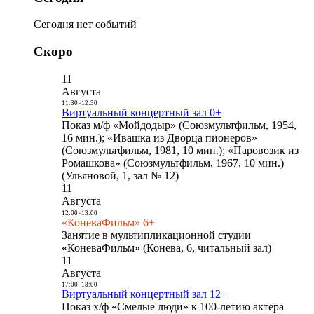
Сегодня нет событий
Скоро
11
Августа
11:30
-
12:30
Виртуальный концертный зал 0+
Показ м/ф «Мойдодыр» (Союзмультфильм, 1954,
16 мин.); «Ивашка из Дворца пионеров»
(Союзмультфильм, 1981, 10 мин.); «Паровозик из
Ромашкова» (Союзмультфильм, 1967, 10 мин.)
(Ульяновой, 1, зал № 12)
11
Августа
12:00
-
13:00
«КоневаФильм» 6+
Занятие в мультипликационной студии
«КоневаФильм» (Конева, 6, читальный зал)
11
Августа
17:00
-
18:00
Виртуальный концертный зал 12+
Показ х/ф «Смелые люди» к 100-летию актера