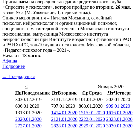
Приглашаем на очередное заседание родительского клуба
«Спросите у психолога», которое пройдет во вторник,
26 мая
,
в зале № 2 (М. Ульяновой, 1, первый этаж).
Спикер мероприятия – Наталья Моськина, семейный
психолог, нейропсихолог и организационный психолог,
специалист с магистерской степенью Московского института
психоанализа, выпускница Московского института
нейропсихологии при Институте возрастной физиологии РАО
и РАНХиГС, топ-10 лучших психологов Московской области,
«Педагог-психолог года – 2021».
Начало в
18 часов
.
Афиша
Подробнее
← Предыдущая
<
Январь 2020
Пн
Понедельник
Вт
Вторник
Ср
Среда
Чт
Четверг
30
30.12.2019
31
31.12.2019
1
01.01.2020
2
02.01.2020
6
06.01.2020
7
07.01.2020
8
08.01.2020
9
09.01.2020
13
13.01.2020
14
14.01.2020
15
15.01.2020
16
16.01.2020
20
20.01.2020
21
21.01.2020
22
22.01.2020
23
23.01.2020
27
27.01.2020
28
28.01.2020
29
29.01.2020
30
30.01.2020