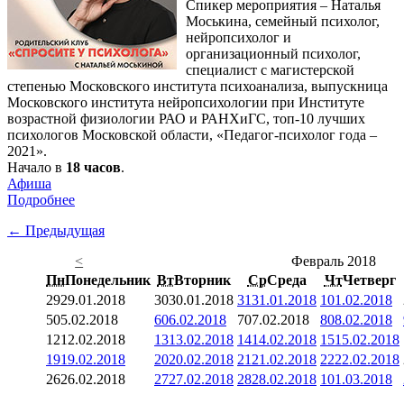
Спикер мероприятия – Наталья
Моськина, семейный психолог,
нейропсихолог и
организационный психолог,
специалист с магистерской
степенью Московского института психоанализа, выпускница
Московского института нейропсихологии при Институте
возрастной физиологии РАО и РАНХиГС, топ-10 лучших
психологов Московской области, «Педагог-психолог года –
2021».
Начало в
18 часов
.
Афиша
Подробнее
← Предыдущая
<
Февраль 2018
Пн
Понедельник
Вт
Вторник
Ср
Среда
Чт
Четверг
29
29.01.2018
30
30.01.2018
31
31.01.2018
1
01.02.2018
5
05.02.2018
6
06.02.2018
7
07.02.2018
8
08.02.2018
12
12.02.2018
13
13.02.2018
14
14.02.2018
15
15.02.2018
19
19.02.2018
20
20.02.2018
21
21.02.2018
22
22.02.2018
26
26.02.2018
27
27.02.2018
28
28.02.2018
1
01.03.2018