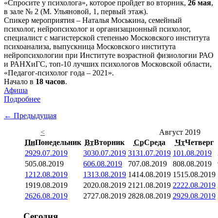
«Спросите у психолога», которое пройдет во вторник,
26 мая
,
в зале № 2 (М. Ульяновой, 1, первый этаж).
Спикер мероприятия – Наталья Моськина, семейный
психолог, нейропсихолог и организационный психолог,
специалист с магистерской степенью Московского института
психоанализа, выпускница Московского института
нейропсихологии при Институте возрастной физиологии РАО
и РАНХиГС, топ-10 лучших психологов Московской области,
«Педагог-психолог года – 2021».
Начало в
18 часов
.
Афиша
Подробнее
← Предыдущая
<
Август 2019
Пн
Понедельник
Вт
Вторник
Ср
Среда
Чт
Четверг
29
29.07.2019
30
30.07.2019
31
31.07.2019
1
01.08.2019
5
05.08.2019
6
06.08.2019
7
07.08.2019
8
08.08.2019
12
12.08.2019
13
13.08.2019
14
14.08.2019
15
15.08.2019
19
19.08.2019
20
20.08.2019
21
21.08.2019
22
22.08.2019
26
26.08.2019
27
27.08.2019
28
28.08.2019
29
29.08.2019
Сегодня