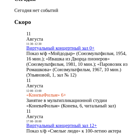
Сегодня нет событий
Скоро
11
Августа
11:30
-
12:30
Виртуальный концертный зал 0+
Показ м/ф «Мойдодыр» (Союзмультфильм, 1954,
16 мин.); «Ивашка из Дворца пионеров»
(Союзмультфильм, 1981, 10 мин.); «Паровозик из
Ромашкова» (Союзмультфильм, 1967, 10 мин.)
(Ульяновой, 1, зал № 12)
11
Августа
12:00
-
13:00
«КоневаФильм» 6+
Занятие в мультипликационной студии
«КоневаФильм» (Конева, 6, читальный зал)
11
Августа
17:00
-
18:00
Виртуальный концертный зал 12+
Показ х/ф «Смелые люди» к 100-летию актера