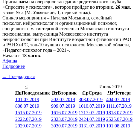
Приглашаем на очередное заседание родительского клуба
«Спросите у психолога», которое пройдет во вторник,
26 мая
,
в зале № 2 (М. Ульяновой, 1, первый этаж).
Спикер мероприятия – Наталья Моськина, семейный
психолог, нейропсихолог и организационный психолог,
специалист с магистерской степенью Московского института
психоанализа, выпускница Московского института
нейропсихологии при Институте возрастной физиологии РАО
и РАНХиГС, топ-10 лучших психологов Московской области,
«Педагог-психолог года – 2021».
Начало в
18 часов
.
Афиша
Подробнее
← Предыдущая
<
Июль 2019
Пн
Понедельник
Вт
Вторник
Ср
Среда
Чт
Четверг
1
01.07.2019
2
02.07.2019
3
03.07.2019
4
04.07.2019
8
08.07.2019
9
09.07.2019
10
10.07.2019
11
11.07.2019
15
15.07.2019
16
16.07.2019
17
17.07.2019
18
18.07.2019
22
22.07.2019
23
23.07.2019
24
24.07.2019
25
25.07.2019
29
29.07.2019
30
30.07.2019
31
31.07.2019
1
01.08.2019