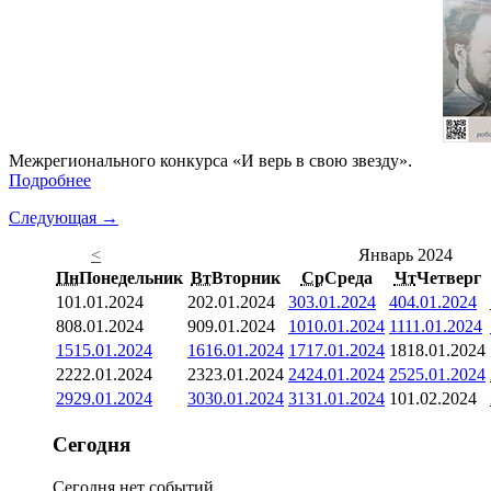
Межрегионального конкурса «И верь в свою звезду».
Подробнее
Следующая →
<
Январь 2024
Пн
Понедельник
Вт
Вторник
Ср
Среда
Чт
Четверг
1
01.01.2024
2
02.01.2024
3
03.01.2024
4
04.01.2024
8
08.01.2024
9
09.01.2024
10
10.01.2024
11
11.01.2024
15
15.01.2024
16
16.01.2024
17
17.01.2024
18
18.01.2024
22
22.01.2024
23
23.01.2024
24
24.01.2024
25
25.01.2024
29
29.01.2024
30
30.01.2024
31
31.01.2024
1
01.02.2024
Сегодня
Сегодня нет событий