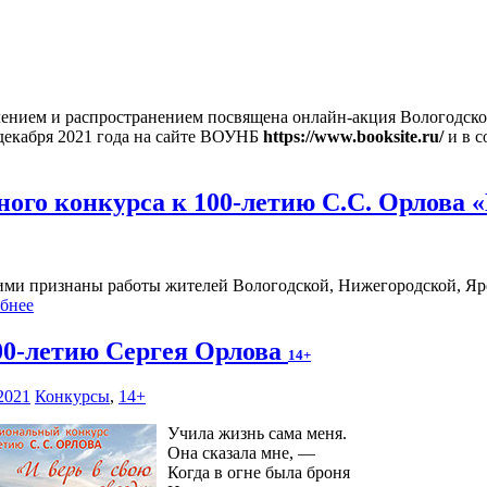
блением и распространением посвящена онлайн-акция Вологодск
 декабря 2021 года на сайте ВОУНБ
https://www.booksite.ru/
и в с
го конкурса к 100-летию С.С. Орлова «
ми признаны работы жителей Вологодской, Нижегородской, Яро
бнее
00-летию Сергея Орлова
14+
2021
Конкурсы
,
14+
Учила жизнь сама меня.
Она сказала мне, —
Когда в огне была броня