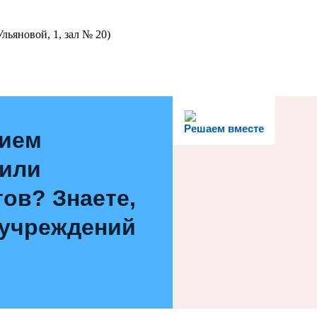
льяновой, 1, зал № 20)
Решаем вместе
нием
 или
ов? Знаете,
 учреждений