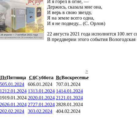
И я горел в огне, —
Держись, сказала мне она,
И верь в свою звезду,
Я на земле всего одна,
И я не подведу... (С. Орлов)
22 августа 2021 года исполнится 100 лет 
В преддверии этого события Вологодская 
>
Пт
Пятница
Сб
Суббота
Вс
Воскресенье
5
05.01.2024
6
06.01.2024
7
07.01.2024
12
12.01.2024
13
13.01.2024
14
14.01.2024
19
19.01.2024
20
20.01.2024
21
21.01.2024
26
26.01.2024
27
27.01.2024
28
28.01.2024
2
02.02.2024
3
03.02.2024
4
04.02.2024