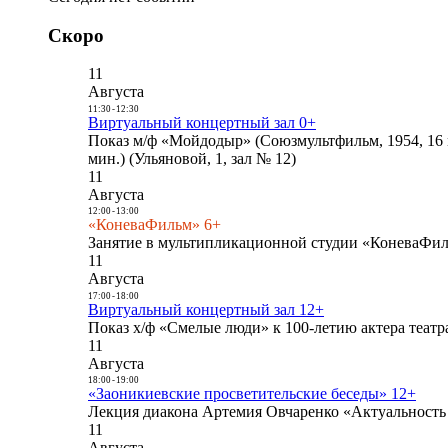
Скоро
11
Августа
11:30
-
12:30
Виртуальный концертный зал 0+
Показ м/ф «Мойдодыр» (Союзмультфильм, 1954, 16 
мин.) (Ульяновой, 1, зал № 12)
11
Августа
12:00
-
13:00
«КоневаФильм» 6+
Занятие в мультипликационной студии «КоневаФиль
11
Августа
17:00
-
18:00
Виртуальный концертный зал 12+
Показ х/ф «Смелые люди» к 100-летию актера театра
11
Августа
18:00
-
19:00
«Заоникиевские просветительские беседы» 12+
Лекция диакона Артемия Овчаренко «Актуальность 
11
Августа