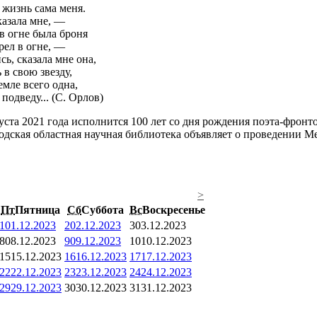
 жизнь сама меня.
казала мне, —
в огне была броня
рел в огне, —
ь, сказала мне она,
 в свою звезду,
емле всего одна,
 подведу... (С. Орлов)
уста 2021 года исполнится 100 лет со дня рождения поэта-фронт
одская областная научная библиотека объявляет о проведении Ме
>
Пт
Пятница
Сб
Суббота
Вс
Воскресенье
1
01.12.2023
2
02.12.2023
3
03.12.2023
8
08.12.2023
9
09.12.2023
10
10.12.2023
15
15.12.2023
16
16.12.2023
17
17.12.2023
22
22.12.2023
23
23.12.2023
24
24.12.2023
29
29.12.2023
30
30.12.2023
31
31.12.2023