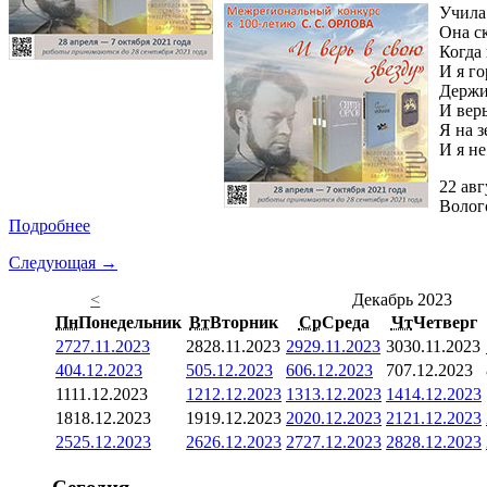
Учила
Она с
Когда 
И я го
Держис
И верь
Я на з
И я не
22 авг
Волог
Подробнее
Следующая →
<
Декабрь 2023
Пн
Понедельник
Вт
Вторник
Ср
Среда
Чт
Четверг
27
27.11.2023
28
28.11.2023
29
29.11.2023
30
30.11.2023
4
04.12.2023
5
05.12.2023
6
06.12.2023
7
07.12.2023
11
11.12.2023
12
12.12.2023
13
13.12.2023
14
14.12.2023
18
18.12.2023
19
19.12.2023
20
20.12.2023
21
21.12.2023
25
25.12.2023
26
26.12.2023
27
27.12.2023
28
28.12.2023