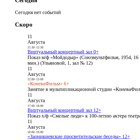
Сегодня
Сегодня нет событий
Скоро
11
Августа
11:30
-
12:30
Виртуальный концертный зал 0+
Показ м/ф «Мойдодыр» (Союзмультфильм, 1954, 16 
мин.) (Ульяновой, 1, зал № 12)
11
Августа
12:00
-
13:00
«КоневаФильм» 6+
Занятие в мультипликационной студии «КоневаФиль
11
Августа
17:00
-
18:00
Виртуальный концертный зал 12+
Показ х/ф «Смелые люди» к 100-летию актера театра
11
Августа
18:00
-
19:00
«Заоникиевские просветительские беседы» 12+