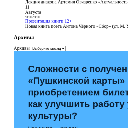
Лекция диакона Артемия Овчаренко «Актуальность 
11
Августа
18:00
-
19:00
Презентация книги 12+
Новая книга поэта Антона Чёрного «Сбор» (ул. М. У
Архивы
Архивы
Сложности с получе
«Пушкинской карты»
приобретением билет
как улучшить работу
культуры?