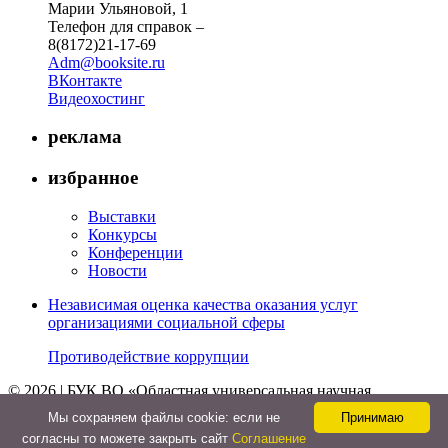
Марии Ульяновой, 1
Телефон для справок –
8(8172)21-17-69
Adm@booksite.ru
ВКонтакте
Видеохостинг
реклама
избранное
Выставки
Конкурсы
Конференции
Новости
Независимая оценка качества оказания услуг
организациями социальной сферы
Противодействие коррупции
© 2026 | БУК ВО «Областная универсальная научная
библиотека»
Мы cохраняем файлы cookie: если не
Принимаю
↑
согласны то можете закрыть сайт
Соглашение