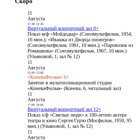
Скоро
11
Августа
11:30
-
12:30
Виртуальный концертный зал 0+
Показ м/ф «Мойдодыр» (Союзмультфильм, 1954,
16 мин.); «Ивашка из Дворца пионеров»
(Союзмультфильм, 1981, 10 мин.); «Паровозик из
Ромашкова» (Союзмультфильм, 1967, 10 мин.)
(Ульяновой, 1, зал № 12)
11
Августа
12:00
-
13:00
«КоневаФильм» 6+
Занятие в мультипликационной студии
«КоневаФильм» (Конева, 6, читальный зал)
11
Августа
17:00
-
18:00
Виртуальный концертный зал 12+
Показ х/ф «Смелые люди» к 100-летию актера
театра и кино Сергея Гурзо (Мосфильм, 1950, 95
мин.) (Ульяновой, 1, зал № 12)
11
Августа