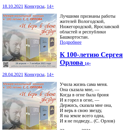
18.10.2021
Конкурсы
,
14+
Лучшими признаны работы
жителей Вологодской,
Нижегородской, Ярославской
областей и республики
Башкортостан.
Подробнее
К 100-летию Сергея
Орлова
14+
28.04.2021
Конкурсы
,
14+
Учила жизнь сама меня.
Она сказала мне, —
Когда в огне была броня
И я горел в огне, —
Держись, сказала мне она,
И верь в свою звезду,
Я на земле всего одна,
И я не подведу... (С. Орлов)