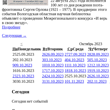
22 августа 2021 года исполнится
100 лет со дня рождения поэта-
фронтовика Сергея Орлова (1921 – 1977). В преддверии этого
события Вологодская областная научная библиотека
объявляет о проведении Межрегионального конкурса «И верь
в свою звезду».
Подробнее
Следующая →
<
Октябрь 2023
Пн
Понедельник
Вт
Вторник
Ср
Среда
Чт
Четверг
25
25.09.2023
26
26.09.2023
27
27.09.2023
28
28.09.2023
2
02.10.2023
3
03.10.2023
4
04.10.2023
5
05.10.2023
9
09.10.2023
10
10.10.2023
11
11.10.2023
12
12.10.2023
16
16.10.2023
17
17.10.2023
18
18.10.2023
19
19.10.2023
23
23.10.2023
24
24.10.2023
25
25.10.2023
26
26.10.2023
30
30.10.2023
31
31.10.2023
1
01.11.2023
2
02.11.2023
Сегодня
Сегодня нет событий