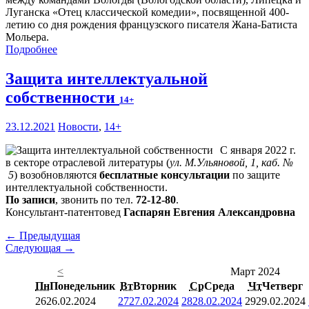
Луганска «Отец классической комедии», посвященной 400-
летию со дня рождения французского писателя Жана-Батиста
Мольера.
Подробнее
Защита интеллектуальной
собственности
14+
23.12.2021
Новости
,
14+
С января 2022 г.
в секторе отраслевой литературы (
ул. М.Ульяновой, 1, каб. №
5
) возобновляются
бесплатные консультации
по защите
интеллектуальной собственности.
По записи
, звонить по тел.
72-12-80
.
Консультант-патентовед
Гаспарян Евгения Александровна
← Предыдущая
Следующая →
<
Март 2024
Пн
Понедельник
Вт
Вторник
Ср
Среда
Чт
Четверг
26
26.02.2024
27
27.02.2024
28
28.02.2024
29
29.02.2024