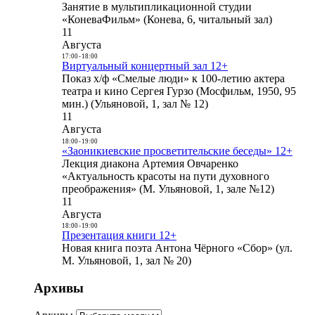
Занятие в мультипликационной студии
«КоневаФильм» (Конева, 6, читальный зал)
11
Августа
17:00
-
18:00
Виртуальный концертный зал 12+
Показ х/ф «Смелые люди» к 100-летию актера
театра и кино Сергея Гурзо (Мосфильм, 1950, 95
мин.) (Ульяновой, 1, зал № 12)
11
Августа
18:00
-
19:00
«Заоникиевские просветительские беседы» 12+
Лекция диакона Артемия Овчаренко
«Актуальность красоты на пути духовного
преображения» (М. Ульяновой, 1, зале №12)
11
Августа
18:00
-
19:00
Презентация книги 12+
Новая книга поэта Антона Чёрного «Сбор» (ул.
М. Ульяновой, 1, зал № 20)
Архивы