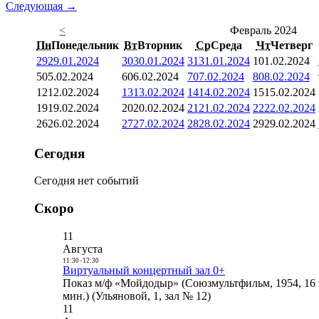
Следующая →
<
Февраль 2024
Пн
Понедельник
Вт
Вторник
Ср
Среда
Чт
Четверг
29
29.01.2024
30
30.01.2024
31
31.01.2024
1
01.02.2024
5
05.02.2024
6
06.02.2024
7
07.02.2024
8
08.02.2024
12
12.02.2024
13
13.02.2024
14
14.02.2024
15
15.02.2024
19
19.02.2024
20
20.02.2024
21
21.02.2024
22
22.02.2024
26
26.02.2024
27
27.02.2024
28
28.02.2024
29
29.02.2024
Сегодня
Сегодня нет событий
Скоро
11
Августа
11:30
-
12:30
Виртуальный концертный зал 0+
Показ м/ф «Мойдодыр» (Союзмультфильм, 1954, 16 
мин.) (Ульяновой, 1, зал № 12)
11