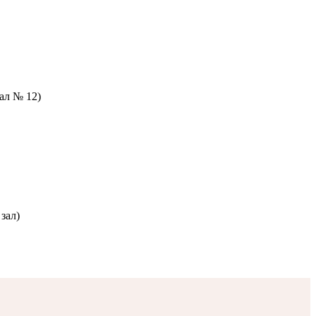
зал № 12)
зал)