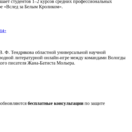
ашает студентов 1–2 курсов средних профессиональных
ре «Вслед за Белым Кроликом».
14+
. Ф. Тендрякова областной универсальной научной
родной литературной онлайн-игре между командами Вологды
ого писателя Жана-Батиста Мольера.
озобновляются
бесплатные консультации
по защите