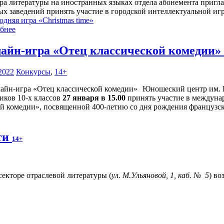
ра литературы на иностранных языках отдела абонемента пригл
ых заведений принять участие в городской интеллектуальной иг
дняя игра «Christmas time»
бнее
айн-игра «Отец классической комедии»
2022
Конкурсы
,
14+
Юношеский центр им. В
иков 10-х классов
27 января в 15.00
принять участие в междуна
ой комедии», посвященной 400-летию со дня рождения французск
ти
14+
 секторе отраслевой литературы (
ул. М.Ульяновой, 1, каб. № 5
) в