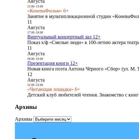
Августа
12:00
-
13:00
«КоневаФильм» 6+
Занятие в мультипликационной студии «КоневаФиль
11
Августа
17:00
-
18:00
Виртуальный концертный зал 12+
Показ х/ф «Смелые люди» к 100-летию актера театра
11
Августа
18:00
-
19:00
Презентация книги 12+
Новая книга поэта Антона Чёрного «Сбор» (ул. М. У
12
Августа
12:00
-
13:00
«Читающая лошадка» 6+
Детский клуб любителей чтения. Знакомство с книг
Архивы
Архивы