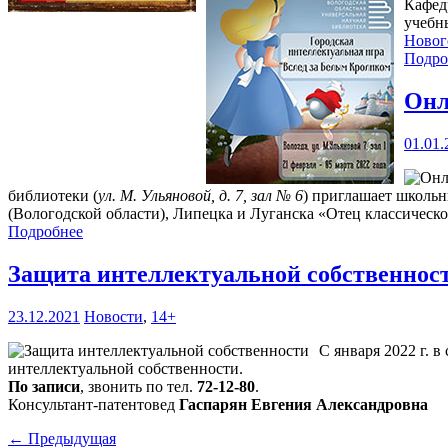
Кафед
учебн
Нового
Подро
Онл
01.01.
библиотеки (
ул. М. Ульяновой, д. 7, зал № 6
) приглашает школьн
(Вологодской области), Липецка и Луганска «Отец классическ
Подробнее
Защита интеллектуальной собственнос
23.12.2021
Новости
,
14+
С января 2022 г. в
интеллектуальной собственности.
По записи
, звонить по тел.
72-12-80
.
Консультант-патентовед
Гаспарян Евгения Александровна
← Предыдущая