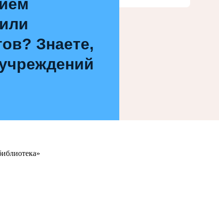
нием
 или
ов? Знаете,
 учреждений
библиотека»