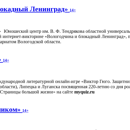
блокадный Ленинград»
14+
Юношеский центр им. В. Ф. Тендрякова областной универсал
ой интернет-викторине «Вологодчина и блокадный Ленинград», 
ариатом Вологодской области.
»
14+
еждународной литературной онлайн-игре «Виктор Гюго. Защитн
области), Липецка и Луганска посвященная 220-летию со дня ро
«Страницы большой жизни» на сайте
myquiz.ru
оликом»
14+