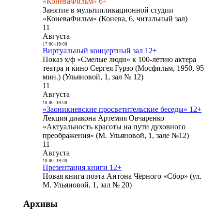
«КоневаФильм» 6+
Занятие в мультипликационной студии
«КоневаФильм» (Конева, 6, читальный зал)
11
Августа
17:00
-
18:00
Виртуальный концертный зал 12+
Показ х/ф «Смелые люди» к 100-летию актера
театра и кино Сергея Гурзо (Мосфильм, 1950, 95
мин.) (Ульяновой, 1, зал № 12)
11
Августа
18:00
-
19:00
«Заоникиевские просветительские беседы» 12+
Лекция диакона Артемия Овчаренко
«Актуальность красоты на пути духовного
преображения» (М. Ульяновой, 1, зале №12)
11
Августа
18:00
-
19:00
Презентация книги 12+
Новая книга поэта Антона Чёрного «Сбор» (ул.
М. Ульяновой, 1, зал № 20)
Архивы