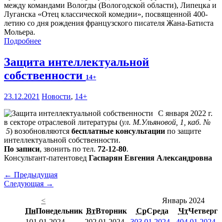
между командами Вологды (Вологодской области), Липецка и
Луганска «Отец классической комедии», посвященной 400-
летию со дня рождения французского писателя Жана-Батиста
Мольера.
Подробнее
Защита интеллектуальной
собственности
14+
23.12.2021
Новости
,
14+
С января 2022 г.
в секторе отраслевой литературы (
ул. М.Ульяновой, 1, каб. №
5
) возобновляются
бесплатные консультации
по защите
интеллектуальной собственности.
По записи
, звонить по тел.
72-12-80
.
Консультант-патентовед
Гаспарян Евгения Александровна
← Предыдущая
Следующая →
<
Январь 2024
Пн
Понедельник
Вт
Вторник
Ср
Среда
Чт
Четверг
1
01.01.2024
2
02.01.2024
3
03.01.2024
4
04.01.2024