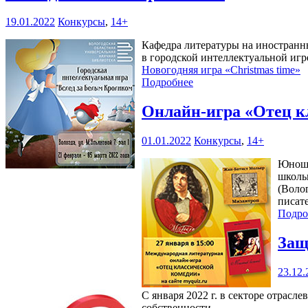
19.01.2022
Конкурсы
,
14+
Кафедра литературы на иностранны
в городской интеллектуальной игр
Новогодняя игра «Christmas time»
Подробнее
Онлайн-игра «Отец к
01.01.2022
Конкурсы
,
14+
Юноше
школь
(Воло
писат
Подро
Защ
23.12.
С января 2022 г. в секторе отрасле
собственности.