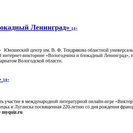
блокадный Ленинград»
14+
Юношеский центр им. В. Ф. Тендрякова областной универсал
ой интернет-викторине «Вологодчина и блокадный Ленинград», 
ариатом Вологодской области.
»
14+
ь участие в международной литературной онлайн-игре «Викто
ецка и Луганска посвященная 220-летию со дня рождения франц
е
myquiz.ru