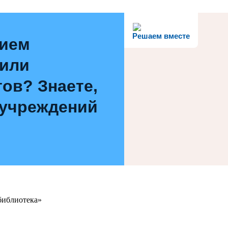
Решаем вместе
нием
 или
ов? Знаете,
 учреждений
библиотека»