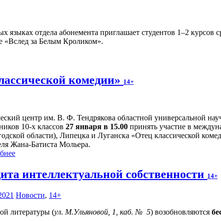
х языках отдела абонемента приглашает студентов 1–2 курсов 
е «Вслед за Белым Кроликом».
лассической комедии»
14+
ский центр им. В. Ф. Тендрякова областной универсальной нау
ников 10-х классов
27 января в 15.00
принять участие в междун
годской области), Липецка и Луганска «Отец классической коме
еля Жана-Батиста Мольера.
бнее
ита интеллектуальной собственности
14+
2021
Новости
,
14+
вой литературы (
ул. М.Ульяновой, 1, каб. № 5
) возобновляются
бе