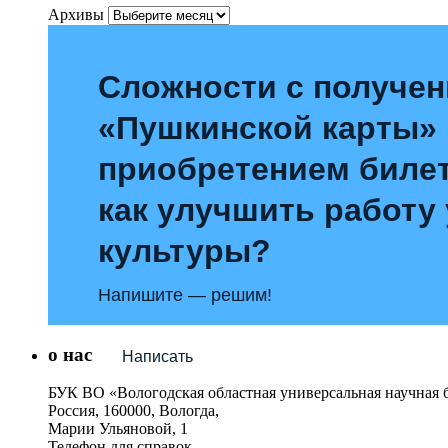
Архивы
Сложности с получе
«Пушкинской карты»
приобретением билет
как улучшить работу
культуры?
Напишите — решим!
о нас
Написать
БУК ВО «Вологодская областная универсальная научная 
Россия, 160000, Вологда,
Марии Ульяновой, 1
Телефон для справок –