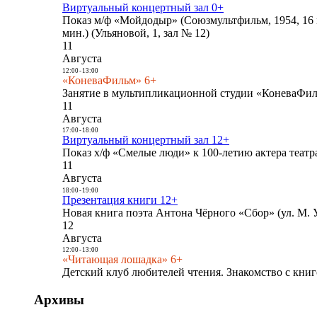
Виртуальный концертный зал 0+
Показ м/ф «Мойдодыр» (Союзмультфильм, 1954, 16 
мин.) (Ульяновой, 1, зал № 12)
11
Августа
12:00
-
13:00
«КоневаФильм» 6+
Занятие в мультипликационной студии «КоневаФиль
11
Августа
17:00
-
18:00
Виртуальный концертный зал 12+
Показ х/ф «Смелые люди» к 100-летию актера театра
11
Августа
18:00
-
19:00
Презентация книги 12+
Новая книга поэта Антона Чёрного «Сбор» (ул. М. У
12
Августа
12:00
-
13:00
«Читающая лошадка» 6+
Детский клуб любителей чтения. Знакомство с книг
Архивы