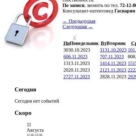
По записи
, звонить по тел.
72-12-8
Консультант-патентовед
Гаспарян
← Предыдущая
Следующая →
<
Пн
Понедельник
Вт
Вторник
С
30
30.10.2023
31
31.10.2023
1
01
6
06.11.2023
7
07.11.2023
8
08
13
13.11.2023
14
14.11.2023
15
1
20
20.11.2023
21
21.11.2023
22
2
27
27.11.2023
28
28.11.2023
29
2
Сегодня
Сегодня нет событий
Скоро
11
Августа
11:30
-
12:30