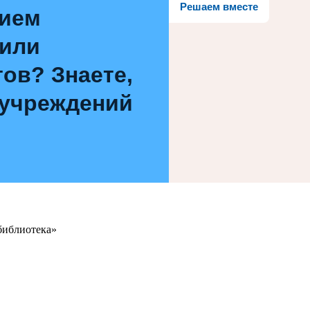
Решаем вместе
нием
 или
ов? Знаете,
 учреждений
библиотека»