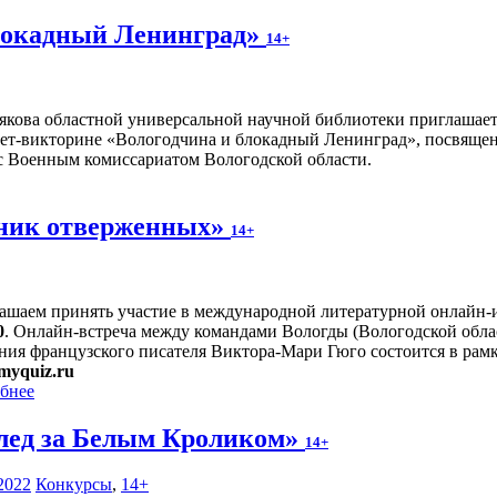
блокадный Ленинград»
14+
якова областной универсальной научной библиотеки приглашае
ет-викторине «Вологодчина и блокадный Ленинград», посвященн
с Военным комиссариатом Вологодской области.
тник отверженных»
14+
ашаем принять участие в международной литературной онлайн
0
. Онлайн-встреча между командами Вологды (Вологодской обла
ния французского писателя Виктора-Мари Гюго состоится в ра
myquiz.ru
бнее
лед за Белым Кроликом»
14+
2022
Конкурсы
,
14+