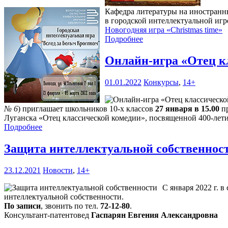
Кафедра литературы на иностранны
в городской интеллектуальной игр
Новогодняя игра «Christmas time»
Подробнее
Онлайн-игра «Отец к
01.01.2022
Конкурсы
,
14+
№ 6
) приглашает школьников 10-х классов
27 января в 15.00
пр
Луганска «Отец классической комедии», посвященной 400-лети
Подробнее
Защита интеллектуальной собственнос
23.12.2021
Новости
,
14+
С января 2022 г. в
интеллектуальной собственности.
По записи
, звонить по тел.
72-12-80
.
Консультант-патентовед
Гаспарян Евгения Александровна