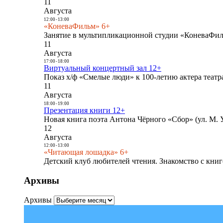
11
Августа
12:00
-
13:00
«КоневаФильм» 6+
Занятие в мультипликационной студии «КоневаФиль
11
Августа
17:00
-
18:00
Виртуальный концертный зал 12+
Показ х/ф «Смелые люди» к 100-летию актера театра
11
Августа
18:00
-
19:00
Презентация книги 12+
Новая книга поэта Антона Чёрного «Сбор» (ул. М. У
12
Августа
12:00
-
13:00
«Читающая лошадка» 6+
Детский клуб любителей чтения. Знакомство с книг
Архивы
Архивы