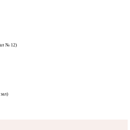
зал № 12)
зал)