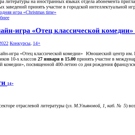
ра литературы на иностранных языках отдела абонемента пригл
ых заведений принять участие в городской интеллектуальной иг
дняя игра «Christmas time»
бнее
айн-игра «Отец классической комедии»
2022
Конкурсы
,
14+
Юношеский центр им. В
иков 10-х классов
27 января в 15.00
принять участие в междуна
ой комедии», посвященной 400-летию со дня рождения французск
ти
14+
 секторе отраслевой литературы (
ул. М.Ульяновой, 1, каб. № 5
) в