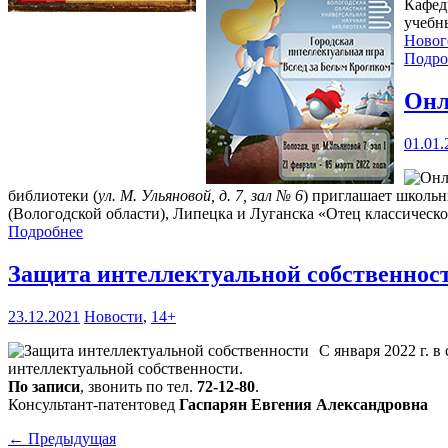
Кафед
учебн
Нового
Подро
Онл
01.01.
библиотеки (
ул. М. Ульяновой, д. 7, зал № 6
) приглашает школьн
(Вологодской области), Липецка и Луганска «Отец классическ
Подробнее
Защита интеллектуальной собственнос
23.12.2021
Новости
,
14+
С января 2022 г. в
интеллектуальной собственности.
По записи
, звонить по тел.
72-12-80
.
Консультант-патентовед
Гаспарян Евгения Александровна
← Предыдущая