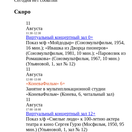
Сегодня нет событий
Скоро
11
Августа
11:30
-
12:30
Виртуальный концертный зал 0+
Показ м/ф «Мойдодыр» (Союзмультфильм, 1954,
16 мин.); «Ивашка из Дворца пионеров»
(Союзмультфильм, 1981, 10 мин.); «Паровозик из
Ромашкова» (Союзмультфильм, 1967, 10 мин.)
(Ульяновой, 1, зал № 12)
11
Августа
12:00
-
13:00
«КоневаФильм» 6+
Занятие в мультипликационной студии
«КоневаФильм» (Конева, 6, читальный зал)
11
Августа
17:00
-
18:00
Виртуальный концертный зал 12+
Показ х/ф «Смелые люди» к 100-летию актера
театра и кино Сергея Гурзо (Мосфильм, 1950, 95
мин.) (Ульяновой, 1, зал № 12)