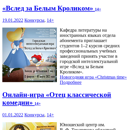
«Вслед за Белым Кроликом»
14+
19.01.2022
Конкурсы
,
14+
Кафедра литературы на
иностранных языках отдела
абонемента приглашает
студентов 1–2 курсов средних
профессиональных учебных
заведений принять участие в
городской интеллектуальной
игре «Вслед за Белым
Кроликом».
Новогодняя игра «Christmas time»
Подробнее
Онлайн-игра «Отец классической
комедии»
14+
01.01.2022
Конкурсы
,
14+
Юношеский центр им.
В. Ф. Тендрякова областной