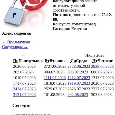
консультации
по защите
интеллектуальной
собственности.
По записи
, звонить по тел.
72-12-
80
.
Консультант-патентовед
Гаспарян Евгения
Александровна
← Предыдущая
Следующая →
<
Июль 2023
Пн
Понедельник
Вт
Вторник
Ср
Среда
Чт
Четверг
26
26.06.2023
27
27.06.2023
28
28.06.2023
29
29.06.2023
3
03.07.2023
4
04.07.2023
5
05.07.2023
6
06.07.2023
10
10.07.2023
11
11.07.2023
12
12.07.2023
13
13.07.2023
17
17.07.2023
18
18.07.2023
19
19.07.2023
20
20.07.2023
24
24.07.2023
25
25.07.2023
26
26.07.2023
27
27.07.2023
31
31.07.2023
1
01.08.2023
2
02.08.2023
3
03.08.2023
Сегодня