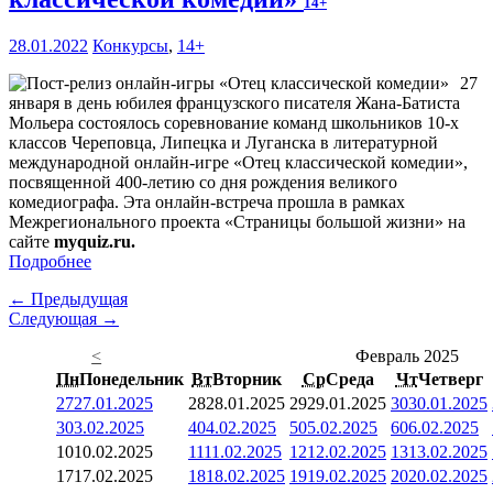
14+
28.01.2022
Конкурсы
,
14+
27
января в день юбилея французского писателя Жана-Батиста
Мольера состоялось соревнование команд школьников 10-х
классов Череповца, Липецка и Луганска в литературной
международной онлайн-игре «Отец классической комедии»,
посвященной 400-летию со дня рождения великого
комедиографа. Эта онлайн-встреча прошла в рамках
Межрегионального проекта «Страницы большой жизни» на
сайте
myquiz.ru.
Подробнее
← Предыдущая
Следующая →
<
Февраль 2025
Пн
Понедельник
Вт
Вторник
Ср
Среда
Чт
Четверг
27
27.01.2025
28
28.01.2025
29
29.01.2025
30
30.01.2025
3
03.02.2025
4
04.02.2025
5
05.02.2025
6
06.02.2025
10
10.02.2025
11
11.02.2025
12
12.02.2025
13
13.02.2025
17
17.02.2025
18
18.02.2025
19
19.02.2025
20
20.02.2025