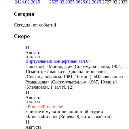
24
24.02.2025
25
25.02.2025
26
26.02.2025
27
27.02.2025
Сегодня
Сегодня нет событий
Скоро
11
Августа
11:30
-
12:30
Виртуальный концертный зал 0+
Показ м/ф «Мойдодыр» (Союзмультфильм, 1954,
16 мин.); «Ивашка из Дворца пионеров»
(Союзмультфильм, 1981, 10 мин.); «Паровозик из
Ромашкова» (Союзмультфильм, 1967, 10 мин.)
(Ульяновой, 1, зал № 12)
11
Августа
12:00
-
13:00
«КоневаФильм» 6+
Занятие в мультипликационной студии
«КоневаФильм» (Конева, 6, читальный зал)
11
Августа