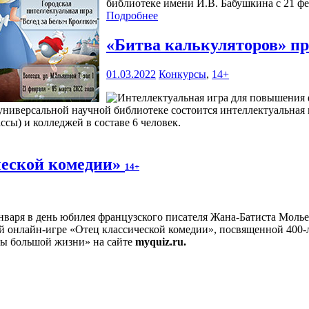
библиотеке имени И.В. Бабушкина с 21 фев
Подробнее
«Битва калькуляторов» п
01.03.2022
Конкурсы
,
14+
ниверсальной научной библиотеке состоится интеллектуальная 
сы) и колледжей в составе 6 человек.
ческой комедии»
14+
нваря в день юбилея французского писателя Жана-Батиста Молье
 онлайн-игре «Отец классической комедии», посвященной 400-л
цы большой жизни» на сайте
myquiz.ru.