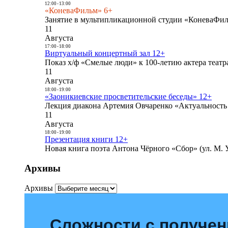
12:00
-
13:00
«КоневаФильм» 6+
Занятие в мультипликационной студии «КоневаФиль
11
Августа
17:00
-
18:00
Виртуальный концертный зал 12+
Показ х/ф «Смелые люди» к 100-летию актера театра
11
Августа
18:00
-
19:00
«Заоникиевские просветительские беседы» 12+
Лекция диакона Артемия Овчаренко «Актуальность 
11
Августа
18:00
-
19:00
Презентация книги 12+
Новая книга поэта Антона Чёрного «Сбор» (ул. М. У
Архивы
Архивы
Сложности с получе