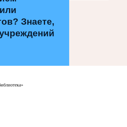
 или
ов? Знаете,
 учреждений
библиотека»