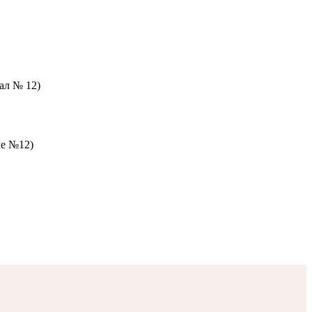
зал № 12)
ле №12)