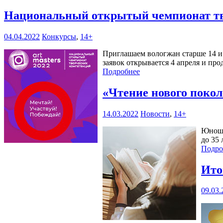
Национальный открытый чемпионат тв
04.04.2022
Конкурсы
,
14+
Приглашаем вологжан старше 14 и 
заявок открывается 4 апреля и прод
Подробнее
«Чтение нового поко
14.03.2022
Новости
,
14+
Юноше
до 35
Подро
Ито
09.03.