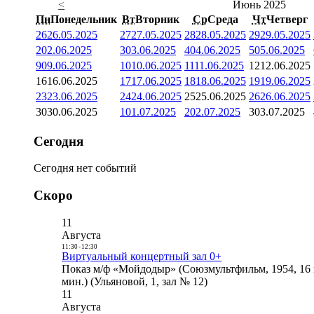
<
Июнь 2025
Пн
Понедельник
Вт
Вторник
Ср
Среда
Чт
Четверг
26
26.05.2025
27
27.05.2025
28
28.05.2025
29
29.05.2025
2
02.06.2025
3
03.06.2025
4
04.06.2025
5
05.06.2025
9
09.06.2025
10
10.06.2025
11
11.06.2025
12
12.06.2025
16
16.06.2025
17
17.06.2025
18
18.06.2025
19
19.06.2025
23
23.06.2025
24
24.06.2025
25
25.06.2025
26
26.06.2025
30
30.06.2025
1
01.07.2025
2
02.07.2025
3
03.07.2025
Сегодня
Сегодня нет событий
Скоро
11
Августа
11:30
-
12:30
Виртуальный концертный зал 0+
Показ м/ф «Мойдодыр» (Союзмультфильм, 1954, 16 
мин.) (Ульяновой, 1, зал № 12)
11
Августа