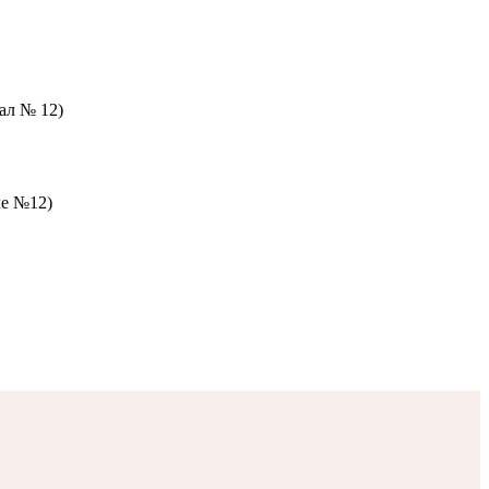
зал № 12)
ле №12)