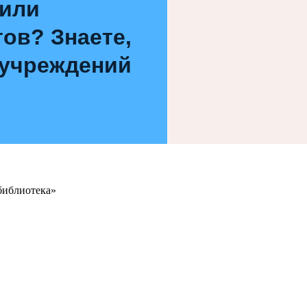
 или
ов? Знаете,
 учреждений
библиотека»