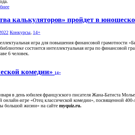
ода.
бнее
тва калькуляторов» пройдет в юношеск
2022
Конкурсы
,
14+
 библиотеке состоится интеллектуальная игра по финансовой гр
аве 6 человек.
ческой комедии»
14+
нваря в день юбилея французского писателя Жана-Батиста Молье
 онлайн-игре «Отец классической комедии», посвященной 400-л
цы большой жизни» на сайте
myquiz.ru.