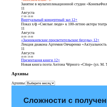
Занятие в мультипликационной студии «КоневаФиль
11
Августа
17:00
-
18:00
Виртуальный концертный зал 12+
Показ х/ф «Смелые люди» к 100-летию актера театра
11
Августа
18:00
-
19:00
«Заоникиевские просветительские беседы» 12+
Лекция диакона Артемия Овчаренко «Актуальность 
11
Августа
18:00
-
19:00
Презентация книги 12+
Новая книга поэта Антона Чёрного «Сбор» (ул. М. У
Архивы
Архивы
Сложности с получе