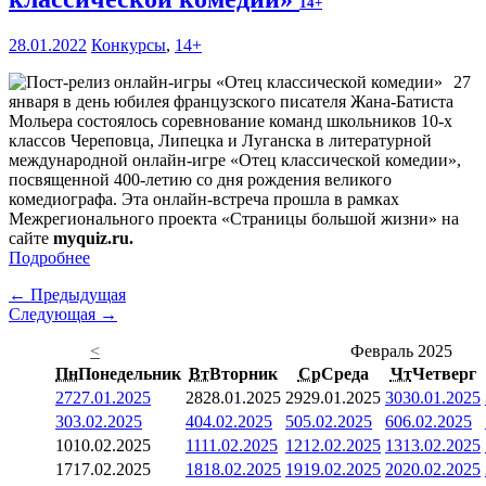
14+
28.01.2022
Конкурсы
,
14+
27
января в день юбилея французского писателя Жана-Батиста
Мольера состоялось соревнование команд школьников 10-х
классов Череповца, Липецка и Луганска в литературной
международной онлайн-игре «Отец классической комедии»,
посвященной 400-летию со дня рождения великого
комедиографа. Эта онлайн-встреча прошла в рамках
Межрегионального проекта «Страницы большой жизни» на
сайте
myquiz.ru.
Подробнее
← Предыдущая
Следующая →
<
Февраль 2025
Пн
Понедельник
Вт
Вторник
Ср
Среда
Чт
Четверг
27
27.01.2025
28
28.01.2025
29
29.01.2025
30
30.01.2025
3
03.02.2025
4
04.02.2025
5
05.02.2025
6
06.02.2025
10
10.02.2025
11
11.02.2025
12
12.02.2025
13
13.02.2025
17
17.02.2025
18
18.02.2025
19
19.02.2025
20
20.02.2025