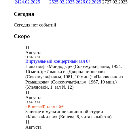
24
24.02.2025
25
25.02.2025
26
26.02.2025
27
27.02.2025
Сегодня
Сегодня нет событий
Скоро
11
Августа
11:30
-
12:30
Виртуальный концертный зал 0+
Показ м/ф «Мойдодыр» (Союзмультфильм, 1954,
16 мин.); «Ивашка из Дворца пионеров»
(Союзмультфильм, 1981, 10 мин.); «Паровозик из
Ромашкова» (Союзмультфильм, 1967, 10 мин.)
(Ульяновой, 1, зал № 12)
11
Августа
12:00
-
13:00
«КоневаФильм» 6+
Занятие в мультипликационной студии
«КоневаФильм» (Конева, 6, читальный зал)
11
Августа