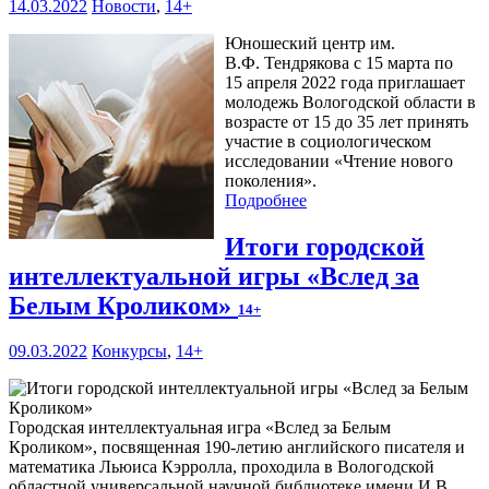
14.03.2022
Новости
,
14+
Юношеский центр им.
В.Ф. Тендрякова с 15 марта по
15 апреля 2022 года приглашает
молодежь Вологодской области в
возрасте от 15 до 35 лет принять
участие в социологическом
исследовании «Чтение нового
поколения».
Подробнее
Итоги городской
интеллектуальной игры «Вслед за
Белым Кроликом»
14+
09.03.2022
Конкурсы
,
14+
Городская интеллектуальная игра «Вслед за Белым
Кроликом», посвященная 190-летию английского писателя и
математика Льюиса Кэрролла, проходила в Вологодской
областной универсальной научной библиотеке имени И.В.