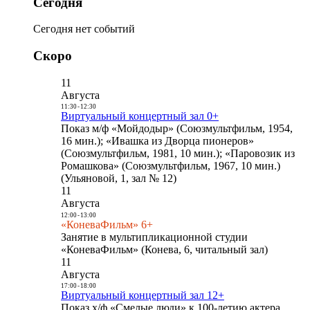
Сегодня
Сегодня нет событий
Скоро
11
Августа
11:30
-
12:30
Виртуальный концертный зал 0+
Показ м/ф «Мойдодыр» (Союзмультфильм, 1954,
16 мин.); «Ивашка из Дворца пионеров»
(Союзмультфильм, 1981, 10 мин.); «Паровозик из
Ромашкова» (Союзмультфильм, 1967, 10 мин.)
(Ульяновой, 1, зал № 12)
11
Августа
12:00
-
13:00
«КоневаФильм» 6+
Занятие в мультипликационной студии
«КоневаФильм» (Конева, 6, читальный зал)
11
Августа
17:00
-
18:00
Виртуальный концертный зал 12+
Показ х/ф «Смелые люди» к 100-летию актера