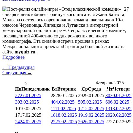
27
января в день юбилея французского писателя Жана-Батиста
Мольера состоялось соревнование команд школьников 10-х
классов Череповца, Липецка и Луганска в литературной
международной онлайн-игре «Отец классической комедии»,
посвященной 400-летию со дня рождения великого
комедиографа. Эта онлайн-встреча прошла в рамках
Межрегионального проекта «Страницы большой жизни» на
сайте
myquiz.ru.
Подробнее
← Предыдущая
Следующая →
<
Февраль 2025
Пн
Понедельник
Вт
Вторник
Ср
Среда
Чт
Четверг
27
27.01.2025
28
28.01.2025
29
29.01.2025
30
30.01.2025
3
03.02.2025
4
04.02.2025
5
05.02.2025
6
06.02.2025
10
10.02.2025
11
11.02.2025
12
12.02.2025
13
13.02.2025
17
17.02.2025
18
18.02.2025
19
19.02.2025
20
20.02.2025
24
24.02.2025
25
25.02.2025
26
26.02.2025
27
27.02.2025