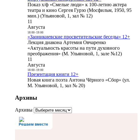
Показ х/ф «Смелые люди» к 100-летию актера
театра и кино Сергея Гурзо (Мосфильм, 1950, 95
мин.) (Ульяновой, 1, зал № 12)
11
Августа
18:00
-
19:00
«Заоникиевские просветительские беседы» 12+
Лекция диакона Артемия Овчаренко
«Актуальность красоты на пути духовного
преображения» (М. Ульяновой, 1, зале №12)
11
Августа
18:00
-
19:00
Презентация книги 12+
Новая книга поэта Антона Чёрного «Сбор» (ул.
М. Ульяновой, 1, зал № 20)
Архивы
Архивы
Решаем вместе