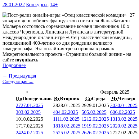
28.01.2022
Конкурсы
,
14+
27
января в день юбилея французского писателя Жана-Батиста
Мольера состоялось соревнование команд школьников 10-х
классов Череповца, Липецка и Луганска в литературной
международной онлайн-игре «Отец классической комедии»,
посвященной 400-летию со дня рождения великого
комедиографа. Эта онлайн-встреча прошла в рамках
Межрегионального проекта «Страницы большой жизни» на
сайте
myquiz.ru.
Подробнее
← Предыдущая
Следующая →
<
Февраль 2025
Пн
Понедельник
Вт
Вторник
Ср
Среда
Чт
Четверг
27
27.01.2025
28
28.01.2025
29
29.01.2025
30
30.01.2025
3
03.02.2025
4
04.02.2025
5
05.02.2025
6
06.02.2025
10
10.02.2025
11
11.02.2025
12
12.02.2025
13
13.02.2025
17
17.02.2025
18
18.02.2025
19
19.02.2025
20
20.02.2025
24
24.02.2025
25
25.02.2025
26
26.02.2025
27
27.02.2025