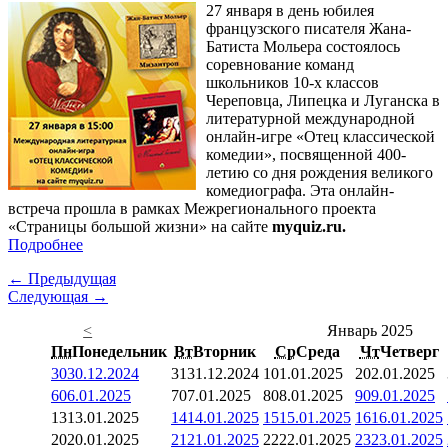
27 января в день юбилея
французского писателя Жана-
Батиста Мольера состоялось
соревнование команд
школьников 10-х классов
Череповца, Липецка и Луганска в
литературной международной
онлайн-игре «Отец классической
комедии», посвященной 400-
летию со дня рождения великого
комедиографа. Эта онлайн-
встреча прошла в рамках Межрегионального проекта
«Страницы большой жизни» на сайте
myquiz.ru.
Подробнее
← Предыдущая
Следующая →
<
Январь 2025
Пн
Понедельник
Вт
Вторник
Ср
Среда
Чт
Четверг
30
30.12.2024
31
31.12.2024
1
01.01.2025
2
02.01.2025
6
06.01.2025
7
07.01.2025
8
08.01.2025
9
09.01.2025
13
13.01.2025
14
14.01.2025
15
15.01.2025
16
16.01.2025
20
20.01.2025
21
21.01.2025
22
22.01.2025
23
23.01.2025