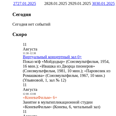
27
27.01.2025
28
28.01.2025
29
29.01.2025
30
30.01.2025
Сегодня
Сегодня нет событий
Скоро
11
Августа
11:30
-
12:30
Виртуальный концертный зал 0+
Показ м/ф «Мойдодыр» (Союзмультфильм, 1954,
16 мин.); «Ивашка из Дворца пионеров»
(Союзмультфильм, 1981, 10 мин.); «Паровозик из
Ромашкова» (Союзмультфильм, 1967, 10 мин.)
(Ульяновой, 1, зал № 12)
11
Августа
12:00
-
13:00
«КоневаФильм» 6+
Занятие в мультипликационной студии
«КоневаФильм» (Конева, 6, читальный зал)
11