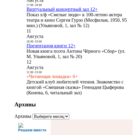
Августа
17:00
-
18:00
Виртуальный концертный зал 12+
Показ х/ф «Смелые люди» к 100-летию актера
театра и кино Сергея Гурзо (Мосфильм, 1950, 95
мин.) (Ульяновой, 1, зал № 12)
11
Августа
18:00
-
19:00
Презентация книги 12+
Новая книга поэта Антона Чёрного «Сбор» (ул.
М. Ульяновой, 1, зал № 20)
12
Августа
12:00
-
13:00
«Читающая лошадка» 6+
Детский клуб любителей чтения. Знакомство с
книгой «Смешная сказка» Геннадия Цыферова
(Конева, 6, читальный зал)
Архивы
Архивы
Решаем вместе