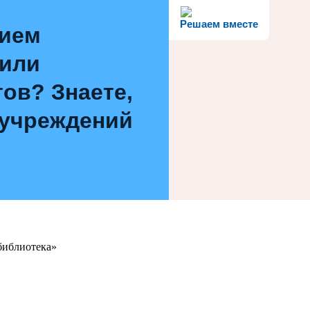
Решаем вместе
нием
 или
ов? Знаете,
 учреждений
библиотека»