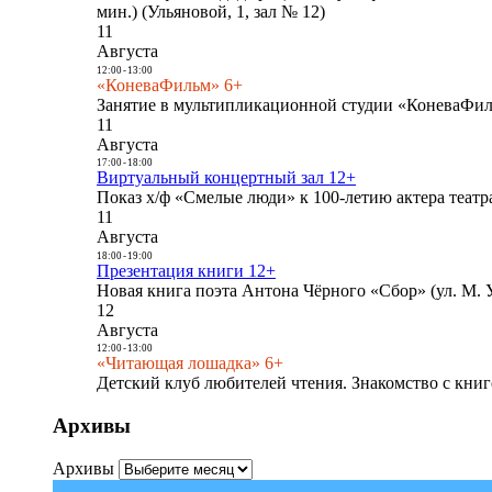
мин.) (Ульяновой, 1, зал № 12)
11
Августа
12:00
-
13:00
«КоневаФильм» 6+
Занятие в мультипликационной студии «КоневаФиль
11
Августа
17:00
-
18:00
Виртуальный концертный зал 12+
Показ х/ф «Смелые люди» к 100-летию актера театра
11
Августа
18:00
-
19:00
Презентация книги 12+
Новая книга поэта Антона Чёрного «Сбор» (ул. М. У
12
Августа
12:00
-
13:00
«Читающая лошадка» 6+
Детский клуб любителей чтения. Знакомство с книг
Архивы
Архивы