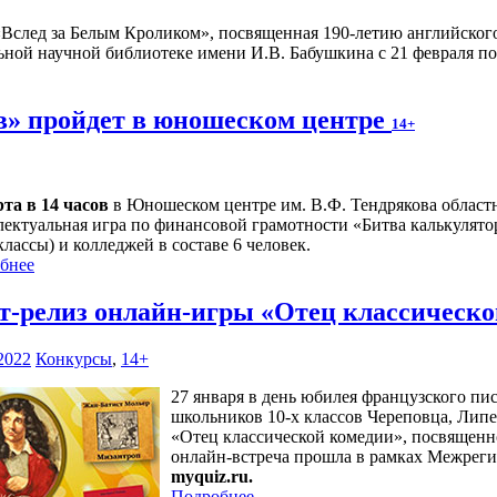
«Вслед за Белым Кроликом», посвященная 190-летию английског
ной научной библиотеке имени И.В. Бабушкина с 21 февраля по 
в» пройдет в юношеском центре
14+
рта в 14 часов
в Юношеском центре им. В.Ф. Тендрякова област
лектуальная игра по финансовой грамотности «Битва калькулят
классы) и колледжей в составе 6 человек.
бнее
т-релиз онлайн-игры «Отец классическ
2022
Конкурсы
,
14+
27 января в день юбилея французского пи
школьников 10-х классов Череповца, Лип
«Отец классической комедии», посвященн
онлайн-встреча прошла в рамках Межреги
myquiz.ru.
Подробнее