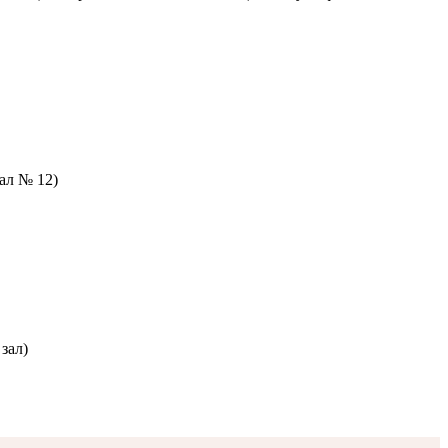
зал № 12)
зал)