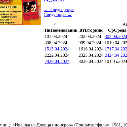
← Предыдущая
Следующая →
<
А
Пн
Понедельник
Вт
Вторник
Ср
Среда
1
01.04.2024
2
02.04.2024
3
03.04.202
8
08.04.2024
9
09.04.2024
10
10.04.20
15
15.04.2024
16
16.04.2024
17
17.04.20
22
22.04.2024
23
23.04.2024
24
24.04.20
29
29.04.2024
30
30.04.2024
1
01.05.202
мин.); «Ивашка из Дворца пионеров» (Союзмультфильм, 1981, 10