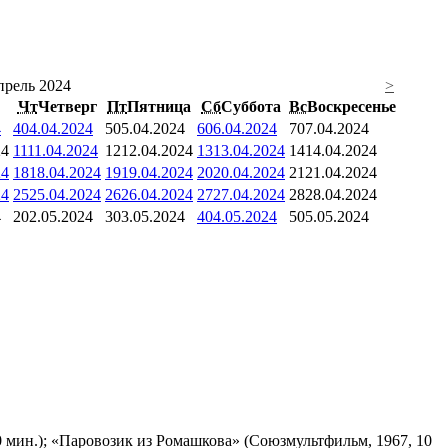
прель 2024
>
Чт
Четверг
Пт
Пятница
Сб
Суббота
Вс
Воскресенье
4
4
04.04.2024
5
05.04.2024
6
06.04.2024
7
07.04.2024
24
11
11.04.2024
12
12.04.2024
13
13.04.2024
14
14.04.2024
24
18
18.04.2024
19
19.04.2024
20
20.04.2024
21
21.04.2024
24
25
25.04.2024
26
26.04.2024
27
27.04.2024
28
28.04.2024
4
2
02.05.2024
3
03.05.2024
4
04.05.2024
5
05.05.2024
 мин.); «Паровозик из Ромашкова» (Союзмультфильм, 1967, 10