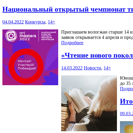
Национальный открытый чемпионат тв
04.04.2022
Конкурсы
,
14+
Приглашаем вологжан старше 14 и 
заявок открывается 4 апреля и прод
Подробнее
«Чтение нового поко
14.03.2022
Новости
,
14+
Юноше
до 35
Подро
Ито
09.03.