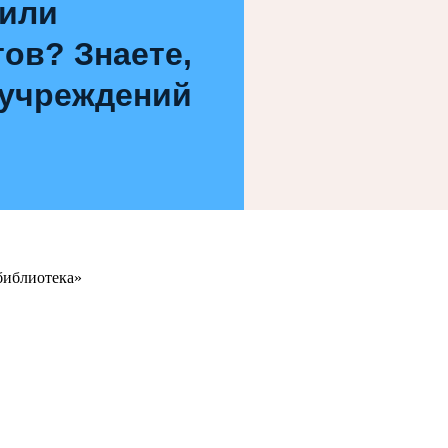
 или
ов? Знаете,
 учреждений
библиотека»