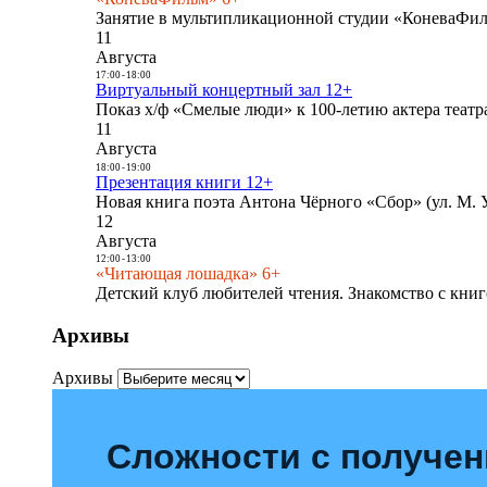
Занятие в мультипликационной студии «КоневаФиль
11
Августа
17:00
-
18:00
Виртуальный концертный зал 12+
Показ х/ф «Смелые люди» к 100-летию актера театра
11
Августа
18:00
-
19:00
Презентация книги 12+
Новая книга поэта Антона Чёрного «Сбор» (ул. М. У
12
Августа
12:00
-
13:00
«Читающая лошадка» 6+
Детский клуб любителей чтения. Знакомство с книг
Архивы
Архивы
Сложности с получе