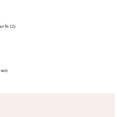
зал № 12)
зал)