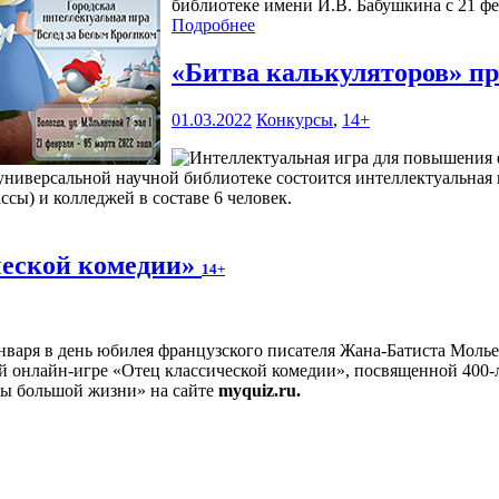
библиотеке имени И.В. Бабушкина с 21 фев
Подробнее
«Битва калькуляторов» п
01.03.2022
Конкурсы
,
14+
ниверсальной научной библиотеке состоится интеллектуальная 
сы) и колледжей в составе 6 человек.
ческой комедии»
14+
нваря в день юбилея французского писателя Жана-Батиста Молье
 онлайн-игре «Отец классической комедии», посвященной 400-л
цы большой жизни» на сайте
myquiz.ru.