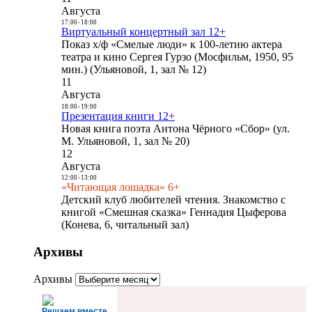
Августа
17:00
-
18:00
Виртуальный концертный зал 12+
Показ х/ф «Смелые люди» к 100-летию актера
театра и кино Сергея Гурзо (Мосфильм, 1950, 95
мин.) (Ульяновой, 1, зал № 12)
11
Августа
18:00
-
19:00
Презентация книги 12+
Новая книга поэта Антона Чёрного «Сбор» (ул.
М. Ульяновой, 1, зал № 20)
12
Августа
12:00
-
13:00
«Читающая лошадка» 6+
Детский клуб любителей чтения. Знакомство с
книгой «Смешная сказка» Геннадия Цыферова
(Конева, 6, читальный зал)
Архивы
Архивы
Решаем вместе