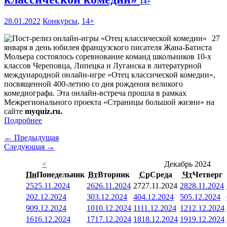
14+
28.01.2022
Конкурсы
,
14+
27
января в день юбилея французского писателя Жана-Батиста
Мольера состоялось соревнование команд школьников 10-х
классов Череповца, Липецка и Луганска в литературной
международной онлайн-игре «Отец классической комедии»,
посвященной 400-летию со дня рождения великого
комедиографа. Эта онлайн-встреча прошла в рамках
Межрегионального проекта «Страницы большой жизни» на
сайте
myquiz.ru.
Подробнее
← Предыдущая
Следующая →
<
Декабрь 2024
Пн
Понедельник
Вт
Вторник
Ср
Среда
Чт
Четверг
25
25.11.2024
26
26.11.2024
27
27.11.2024
28
28.11.2024
2
02.12.2024
3
03.12.2024
4
04.12.2024
5
05.12.2024
9
09.12.2024
10
10.12.2024
11
11.12.2024
12
12.12.2024
16
16.12.2024
17
17.12.2024
18
18.12.2024
19
19.12.2024