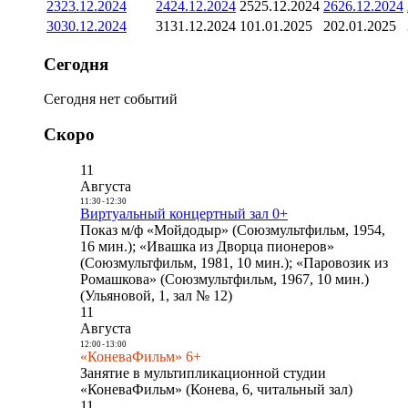
23
23.12.2024
24
24.12.2024
25
25.12.2024
26
26.12.2024
30
30.12.2024
31
31.12.2024
1
01.01.2025
2
02.01.2025
Сегодня
Сегодня нет событий
Скоро
11
Августа
11:30
-
12:30
Виртуальный концертный зал 0+
Показ м/ф «Мойдодыр» (Союзмультфильм, 1954,
16 мин.); «Ивашка из Дворца пионеров»
(Союзмультфильм, 1981, 10 мин.); «Паровозик из
Ромашкова» (Союзмультфильм, 1967, 10 мин.)
(Ульяновой, 1, зал № 12)
11
Августа
12:00
-
13:00
«КоневаФильм» 6+
Занятие в мультипликационной студии
«КоневаФильм» (Конева, 6, читальный зал)
11