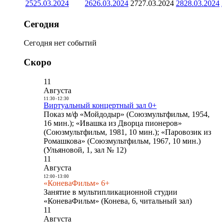
25
25.03.2024
26
26.03.2024
27
27.03.2024
28
28.03.2024
Сегодня
Сегодня нет событий
Скоро
11
Августа
11:30
-
12:30
Виртуальный концертный зал 0+
Показ м/ф «Мойдодыр» (Союзмультфильм, 1954,
16 мин.); «Ивашка из Дворца пионеров»
(Союзмультфильм, 1981, 10 мин.); «Паровозик из
Ромашкова» (Союзмультфильм, 1967, 10 мин.)
(Ульяновой, 1, зал № 12)
11
Августа
12:00
-
13:00
«КоневаФильм» 6+
Занятие в мультипликационной студии
«КоневаФильм» (Конева, 6, читальный зал)
11
Августа