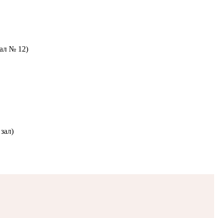
зал № 12)
зал)