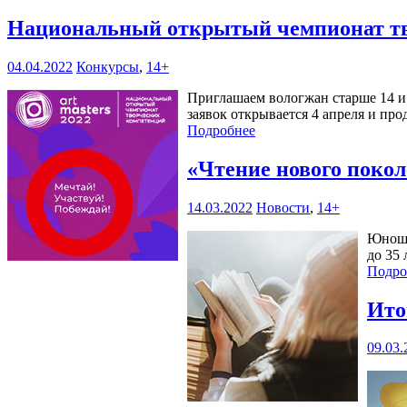
Национальный открытый чемпионат тв
04.04.2022
Конкурсы
,
14+
Приглашаем вологжан старше 14 и 
заявок открывается 4 апреля и прод
Подробнее
«Чтение нового поко
14.03.2022
Новости
,
14+
Юноше
до 35
Подро
Ито
09.03.