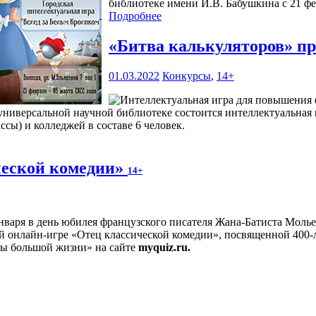
библиотеке имени И.В. Бабушкина с 21 фев
Подробнее
«Битва калькуляторов» п
01.03.2022
Конкурсы
,
14+
ниверсальной научной библиотеке состоится интеллектуальная 
сы) и колледжей в составе 6 человек.
ческой комедии»
14+
нваря в день юбилея французского писателя Жана-Батиста Молье
 онлайн-игре «Отец классической комедии», посвященной 400-л
цы большой жизни» на сайте
myquiz.ru.