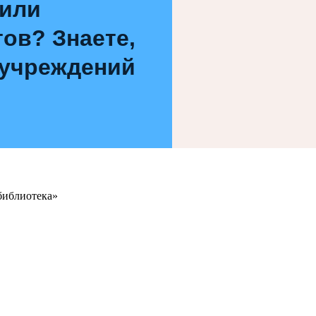
 или
ов? Знаете,
 учреждений
библиотека»