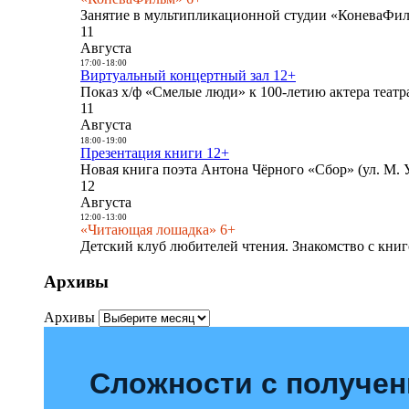
Занятие в мультипликационной студии «КоневаФиль
11
Августа
17:00
-
18:00
Виртуальный концертный зал 12+
Показ х/ф «Смелые люди» к 100-летию актера театра
11
Августа
18:00
-
19:00
Презентация книги 12+
Новая книга поэта Антона Чёрного «Сбор» (ул. М. У
12
Августа
12:00
-
13:00
«Читающая лошадка» 6+
Детский клуб любителей чтения. Знакомство с книг
Архивы
Архивы
Сложности с получе