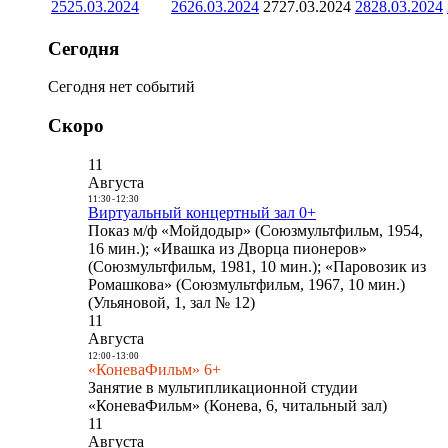
25
25.03.2024
26
26.03.2024
27
27.03.2024
28
28.03.2024
Сегодня
Сегодня нет событий
Скоро
11
Августа
11:30
-
12:30
Виртуальный концертный зал 0+
Показ м/ф «Мойдодыр» (Союзмультфильм, 1954,
16 мин.); «Ивашка из Дворца пионеров»
(Союзмультфильм, 1981, 10 мин.); «Паровозик из
Ромашкова» (Союзмультфильм, 1967, 10 мин.)
(Ульяновой, 1, зал № 12)
11
Августа
12:00
-
13:00
«КоневаФильм» 6+
Занятие в мультипликационной студии
«КоневаФильм» (Конева, 6, читальный зал)
11
Августа