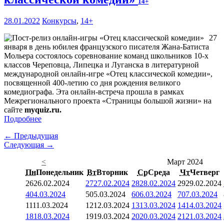
14+
28.01.2022
Конкурсы
,
14+
27
января в день юбилея французского писателя Жана-Батиста
Мольера состоялось соревнование команд школьников 10-х
классов Череповца, Липецка и Луганска в литературной
международной онлайн-игре «Отец классической комедии»,
посвященной 400-летию со дня рождения великого
комедиографа. Эта онлайн-встреча прошла в рамках
Межрегионального проекта «Страницы большой жизни» на
сайте
myquiz.ru.
Подробнее
← Предыдущая
Следующая →
<
Март 2024
Пн
Понедельник
Вт
Вторник
Ср
Среда
Чт
Четверг
26
26.02.2024
27
27.02.2024
28
28.02.2024
29
29.02.2024
4
04.03.2024
5
05.03.2024
6
06.03.2024
7
07.03.2024
11
11.03.2024
12
12.03.2024
13
13.03.2024
14
14.03.2024
18
18.03.2024
19
19.03.2024
20
20.03.2024
21
21.03.2024